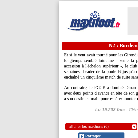
N2 : Bordeau
Et si le vent avait tourné pour les Giron
longtemps semblé lointaine - seule la
accession à l'échelon supérieur -, le clu
semaines. Leader de la poule B jusqu'à c
enchaîné un cinquième match de suite sans
Au contraire, le FCGB a dominé Dinan-L
avec deux points d'avance en tête de son g
a son destin en main pour espérer monter e
Lu 19.208 fois
- Clém
afficher les réactions (6)
Partager