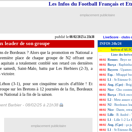
Les Infos du Football Français et E
emplacement publicitaire
publié le
08/02/2025 à 21h38
LiveScore
-
clubs 
x leader de son groupe
INFOS 24h/24
brèves d'AUJ
...
dins de Bordeaux ? Alors que la promotion en National a
Liste des brèv
...
 première place de chaque groupe de N2 offrant une
Rennes
: Beye ne
08/02
b aquitain a totalement comblé son retard ces dernières
Barça
: Raphinha
08/02
e samedi, Saint-Malo, battu par Les Herbiers (2-3), a
Bayern
: Upameca
08/02
 victoire.
Esp.
: Mbappé bute
08/02
L1
: St Etienne 0
08/02
éhon (3-1), pour son cinquième succès d'affilée ! Et
Ang. (Cpe)
: Bri
08/02
roupe sur les Bretons à 12 journées de la fin, Bordeaux
Nice
: Cho content
08/02
n National à la fin de la saison.
Barça
: Flick en
08/02
L2
: Metz assure 
08/02
ent Barbier - 08/02/25 à 21h38
N2
: Bordeaux le
08/02
Nice
: Dante, retr
08/02
Lille
: B. André -
08/02
L1
: Lille 1-2 Le 
08/02
Ang. (Cpe)
: ça 
08/02
emplacement publicitaire
L1
: St Etienne-R
08/02