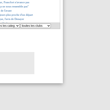
eur, Francfort n'avance pas
"ça ne nous ressemble pas"
 de l'avant
ours plus proche d'un départ
gue, l'avis de Denayer
 (fini)
 City a bien tenté Cambiaso
récie son travail
re, les compos
 couler Gérone
attu pour la première de Kovac
perd encore du terrain
e justifie pour Tel
régale, quadruplé pour Retegui
renzi veut y croire
es compos
haîne, Guingamp cartonne
to, le démenti de Guardiola
 City se fait peur contre une D3
a encense Caicedo
y encaisse un but fou !
t content pour Kvaratskhelia
lé pour un talent croate
veut écrire son histoire
que remercie De Zerbi
 stat frustrante