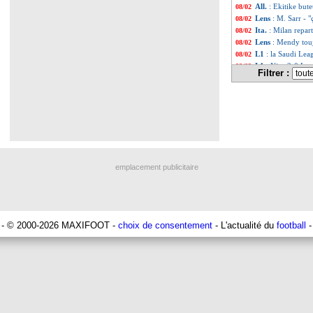
All.
: Ekitike but
08/02
Lens
: M. Sarr - 
08/02
Ita.
: Milan repart
08/02
Lens
: Mendy touj
08/02
L1
: la Saudi Lea
08/02
L1
: Nice 2-0 Lens
08/02
Filtrer :
Juve
: Manchester
08/02
Barça
: Flick app
08/02
L1
: Lille-Le Hav
08/02
Esp.
: Sancet fait
08/02
All.
: Dortmund b
08/02
All.
: Leverkusen 
08/02
Bayern
: Freund s
08/02
Ita.
: l'Atalanta 
08/02
emplacement publicitaire
Brest
: le PSG, Lo
08/02
L1
: Nice-Lens, l
08/02
L2
: Lorient enc
08/02
Man City
: merca
08/02
Ang. (Cpe)
: Man
08/02
- © 2000-2026 MAXIFOOT -
choix de consentement
- L'actualité du
football
-
Chelsea
: Maresc
08/02
VIDEO
: Man Cit
08/02
PSG
: Vitinha es
08/02
Inter
: c'est bouc
08/02
Barça
: Raphinha 
08/02
OM
: Luis Henri
08/02
Nantes
: Brest, la
08/02