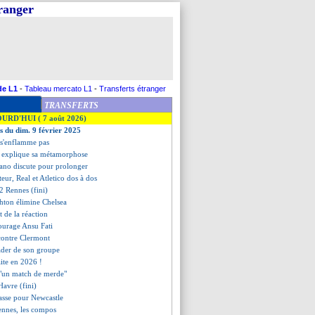
tranger
de L1
-
Tableau mercato L1
-
Transferts étranger
TRANSFERTS
OURD'HUI ( 7 août 2026)
es du dim. 9 février 2025
 s'enflamme pas
 explique sa métamorphose
no discute pour prolonger
ur, Real et Atletico dos à dos
-2 Rennes (fini)
ghton élimine Chelsea
 de la réaction
courage Ansu Fati
contre Clermont
ader de son groupe
aite en 2026 !
 "un match de merde"
Havre (fini)
passe pour Newcastle
ennes, les compos