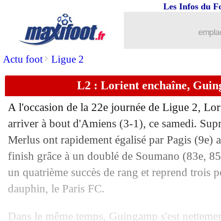
08/02
L1
: St Etienne-Rennes, les compos
Les Infos du F
08/02
All.
: Ekitike buteur, Francfort n'avanc
emplac
08/02
Lens
: M. Sarr - "ça ne nous ressemble
>
Actu foot
Ligue 2
L2 : Lorient enchaîne, Gui
08/02
Ita.
: Milan repart de l'avant
A l'occasion de la 22e journée de Ligue 2, Lor
08/02
Lens
: Mendy toujours plus proche d'u
arriver à bout d'Amiens (3-1), ce samedi. Supr
Merlus ont rapidement égalisé par Pagis (9e) a
08/02
L1
: la Saudi League, l'avis de Denaye
finish grâce à un doublé de Soumano (83e, 85
08/02
L1
: Nice 2-0 Lens (fini)
un quatrième succès de rang et reprend trois p
dauphin, le Paris FC.
08/02
Juve
: Manchester City a bien tenté 
Pos
Equipe
Pts
J
G
N
P
Bp
Bc
Di
Dans le même temps, Guingamp s'est nettement
1
Lorient
46
22
14
4
4
39
21
+