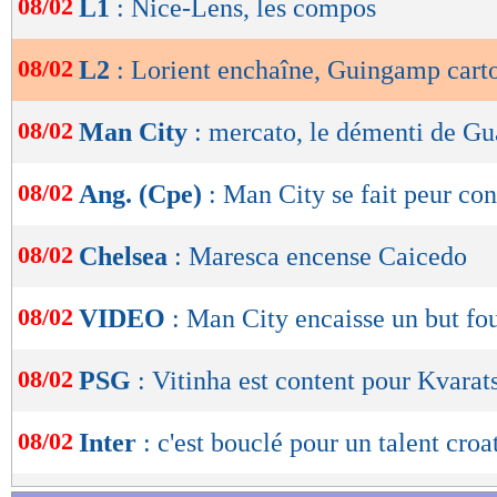
08/02
L1
: Nice-Lens, les compos
de
lecture
08/02
L2
: Lorient enchaîne, Guingamp cart
OK
08/02
Man City
: mercato, le démenti de Gu
08/02
Ang. (Cpe)
: Man City se fait peur co
08/02
Chelsea
: Maresca encense Caicedo
08/02
VIDEO
: Man City encaisse un but fou
08/02
PSG
: Vitinha est content pour Kvarat
08/02
Inter
: c'est bouclé pour un talent croa