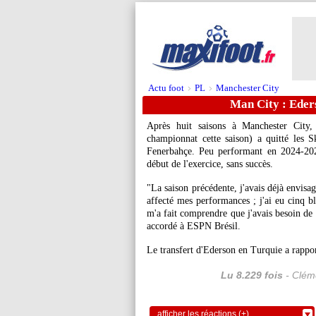
Actu foot
PL
Manchester City
>
>
Man City : Eders
Après huit saisons à Manchester City
championnat cette saison) a quitté les Sk
Fenerbahçe. Peu performant en 2024-2025
début de l'exercice, sans succès.
"La saison précédente, j'avais déjà envisagé
affecté mes performances ; j'ai eu cinq bl
m'a fait comprendre que j'avais besoin de 
accordé à ESPN Brésil.
Le transfert d'Ederson en Turquie a rappor
Lu 8.229 fois
- Cléme
afficher les réactions (+)