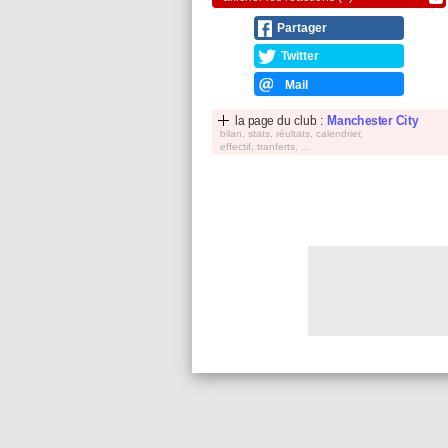
Partager
Twitter
Mail
la page du club :
Manchester City
bilan, stats, réultats, calendrier,
effectif, tranferts, ...