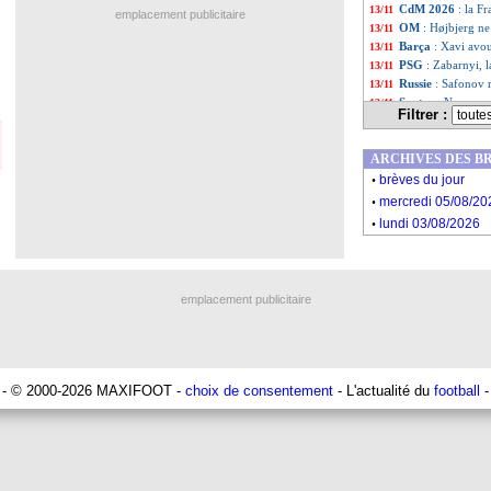
CdM 2026
: la Fr
13/11
emplacement publicitaire
OM
: Højbjerg ne
13/11
Barça
: Xavi avo
13/11
PSG
: Zabarnyi, l
13/11
Russie
: Safonov 
13/11
Santos
: Neymar,
13/11
Filtrer :
EdF
: Lizarazu 
13/11
Barça
: Garcia, p
13/11
ARCHIVES DES B
EdF
: Cherki, Bla
13/11
.
Liste des brèv
...
brèves du jour
.
Liste des brèv
...
mercredi 05/08/20
.
lundi 03/08/2026
emplacement publicitaire
- © 2000-2026 MAXIFOOT -
choix de consentement
- L'actualité du
football
-