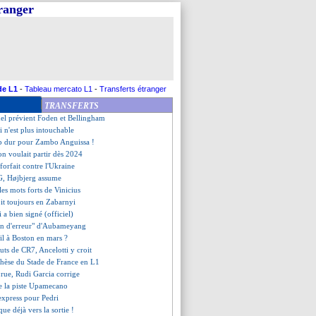
tranger
ur de Palace dans le viseur
000 buts, Ronaldo répond
croit encore au Ballon d'Or
leus qualifiés si...
uccesseur ? Kroos répond
en prolongé !
an surveille Meïté
de L1
-
Tableau mercato L1
-
Transferts étranger
n prend la défense de Yamal
TRANSFERTS
an Garcia serait emballé
el prévient Foden et Bellingham
 n'est plus intouchable
up dur pour Zambo Anguissa !
on voulait partir dès 2024
orfait contre l'Ukraine
SG, Højbjerg assume
 les mots forts de Vinicius
oit toujours en Zabarnyi
 a bien signé (officiel)
ain d'erreur" d'Aubameyang
il à Boston en mars ?
uts de CR7, Ancelotti y croit
thèse du Stade de France en L1
a rue, Rudi Garcia corrige
de la piste Upamecano
express pour Pedri
ue déjà vers la sortie !