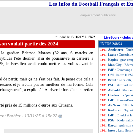
Les Infos du Football Français et E
PSG
: un défense
13/11
Portugal
: les 1
13/11
Barça
: Raphinha 
13/11
emplacement publicitaire
CdM 2026
: les B
13/11
Real
: Güler en s
13/11
PSG
: Pacho a bi
13/11
Rennes
: l'AC Mil
13/11
publié le
13/11/2025 à 15h22
LiveScore
-
clubs 
Espagne
: Huijse
13/11
on voulait partir dès 2024
INFOS 24h/24
Barça
: Messi, Jo
13/11
Angleterre
: Tuch
13/11
, le gardien Ederson
Moraes
(32 ans, 6 matchs en
Lazio
: Guendouzi
13/11
yblues l'été dernier, afin de poursuivre sa carrière à
Naples
: gros co
13/11
, le Brésilien avait voulu mettre les voiles avant le
Man City
: Eders
13/11
EdF
: Camavinga f
13/11
OM
: battre le P
13/11
 de partir, mais ça ne s'est pas fait. Je pense que cela a
Brésil
: Ancelotti,
13/11
essures et je n'étais pas au meilleur de ma forme. Cela
PSG
: Arribart cr
13/11
changement", a expliqué l'Auriverde lors d'un entretien
Al-Sadd
: Mancini
13/11
Chelsea
: la "put
13/11
EdF
: France-Brés
13/11
té près de 15 millions d'euros aux Citizens.
Al-Nassr
: 1000 b
13/11
Red Star
: l'hypo
13/11
nt Barbier - 13/11/25 à 15h22
EdF
: Cherki et l
13/11
PSG
: Riolo vali
13/11
Barça
: guérison 
13/11
Inter
: Luis Henriq
13/11