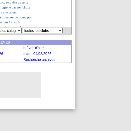
ance sera tête de série
 regrette pas son choix
ue une erreur
a direction ne doute pas
renvoyé à Paris
 un démenti cash
rend hommage à Deschamps
iste à oublier pour Paris ?
REVES
nc voit une perle rare
.
es du mer. 12 novembre 2025
brèves d'hier
es du mar. 11 novembre 2025
.
26
mardi 04/08/2026
.
Recherche archives