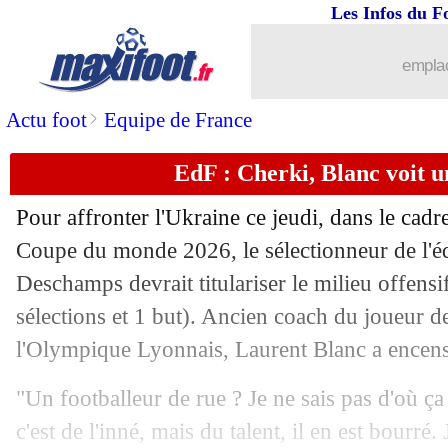
Les Infos du F
13/11
EdF
: Camavinga forfait contre l'Ukra
emplac
13/11
OM
: battre le PSG, Højbjerg assume
>
Actu foot
Equipe de France
13/11
Brésil
: Ancelotti, les mots forts de Vi
EdF : Cherki, Blanc voit u
13/11
PSG
: Arribart croit toujours en Zabar
Pour affronter l'Ukraine ce jeudi, dans le cadre
13/11
Al-Sadd
: Mancini a bien signé (offici
Coupe du monde 2026, le sélectionneur de l'é
Deschamps devrait titulariser le milieu offens
13/11
Chelsea
: la "putain d'erreur" d'Auba
sélections et 1 but). Ancien coach du joueur d
l'Olympique Lyonnais, Laurent Blanc a encensé 
13/11
EdF
: France-Brésil à Boston en mars 
"Un footballeur de rue ? Je ne sais pas d'où ça vi
13/11
Al-Nassr
: 1000 buts de CR7, Ancelotti
c'est de l'inné, mais du talent, il en est bourré