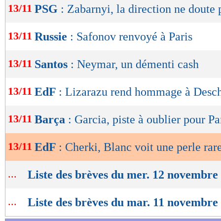
13/11
PSG
: Zabarnyi, la direction ne doute 
de
lecture
13/11
Russie
: Safonov renvoyé à Paris
OK
13/11
Santos
: Neymar, un démenti cash
13/11
EdF
: Lizarazu rend hommage à Des
13/11
Barça
: Garcia, piste à oublier pour Pa
13/11
EdF
: Cherki, Blanc voit une perle rar
...
Liste des brèves du mer. 12 novembre
...
Liste des brèves du mar. 11 novembre