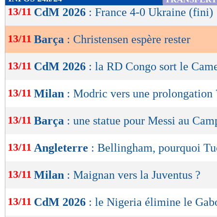
de
13/11
CdM 2026
: France 4-0 Ukraine (fini)
lecture
13/11
Barça
: Christensen espère rester
OK
13/11
CdM 2026
: la RD Congo sort le Cam
13/11
Milan
: Modric vers une prolongation 
13/11
Barça
: une statue pour Messi au Cam
13/11
Angleterre
: Bellingham, pourquoi Tuc
13/11
Milan
: Maignan vers la Juventus ?
13/11
CdM 2026
: le Nigeria élimine le Gab