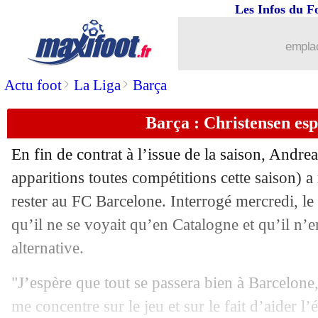
Les Infos du F
emplac
>
>
Actu foot
La Liga
Barça
Barça : Christensen esp
En fin de contrat à l’issue de la saison, Andre
...
brèves d'AUJOURD'HUI ( 7 août 202
apparitions toutes compétitions cette saison) a
rester au FC Barcelone. Interrogé mercredi, le
...
Liste des brèves du ven. 14 novembre
qu’il ne se voyait qu’en Catalogne et qu’il n’
alternative.
13/11
EdF
: Mbappé et son "geste de rat"
"J’espère que tout se passera bien à Barcelone,
13/11
CdM 2026
: la France, 29e équipe qua
me concentre sur le jeu et sur le fait d’aider l