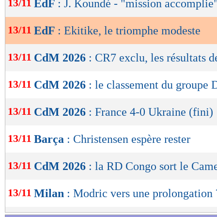
13/11
EdF
: J. Koundé - "mission accomplie
de
lecture
13/11
EdF
: Ekitike, le triomphe modeste
OK
13/11
CdM 2026
: CR7 exclu, les résultats d
13/11
CdM 2026
: le classement du groupe 
13/11
CdM 2026
: France 4-0 Ukraine (fini)
13/11
Barça
: Christensen espère rester
13/11
CdM 2026
: la RD Congo sort le Cam
13/11
Milan
: Modric vers une prolongation 