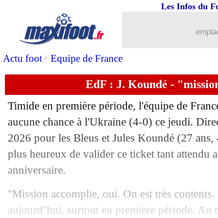
Les Infos du F
emplac
>
Actu foot
Equipe de France
EdF : J. Koundé - "missio
Timide en première période, l'équipe de France
aucune chance à l'Ukraine (4-0) ce jeudi. Di
2026 pour les Bleus et Jules Koundé (27 ans, 
plus heureux de valider ce ticket tant attendu
anniversaire.
"Mission accomplie, oui. On est très contents. 
aujourd’hui, surtout en première période. Au re