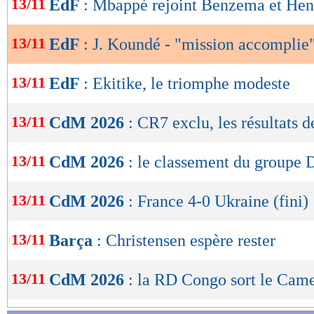
13/11
EdF
: Mbappé rejoint Benzema et Hen
de
lecture
13/11
EdF
: J. Koundé - "mission accomplie
OK
13/11
EdF
: Ekitike, le triomphe modeste
13/11
CdM 2026
: CR7 exclu, les résultats d
13/11
CdM 2026
: le classement du groupe 
13/11
CdM 2026
: France 4-0 Ukraine (fini)
13/11
Barça
: Christensen espère rester
13/11
CdM 2026
: la RD Congo sort le Cam