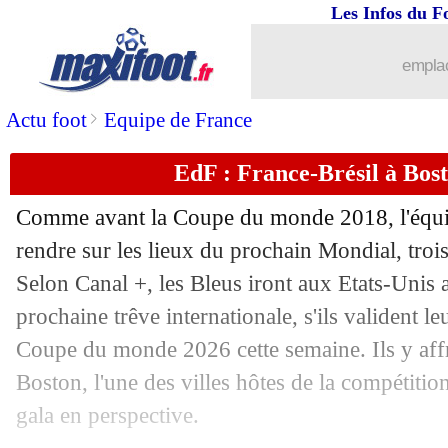
Les Infos du F
13/11
CdM 2026
: les Bleus qualifiés si...
emplac
13/11
Real
: Güler en successeur ? Kroos ré
>
Actu foot
Equipe de France
13/11
PSG
: Pacho a bien prolongé !
EdF : France-Brésil à Bos
13/11
Comme avant la Coupe du monde 2018, l'équip
Rennes
: l'AC Milan surveille Meïté
rendre sur les lieux du prochain Mondial, troi
13/11
Espagne
: Huijsen prend la défense d
Selon Canal +, les Bleus iront aux Etats-Unis a
prochaine trêve internationale, s'ils valident le
13/11
Barça
: Messi, Joan Garcia serait emb
Coupe du monde 2026 cette semaine. Ils y affro
Boston, l'une des villes hôtes de la compétitio
13/11
Angleterre
: Tuchel prévient Foden e
gala en perspective.
13/11
Lazio
: Guendouzi n'est plus intoucha