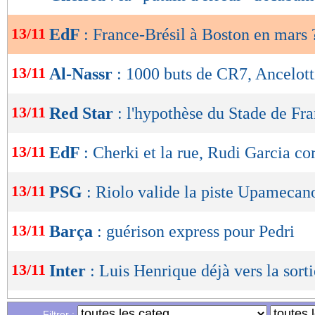
de
lecture
13/11
EdF
: France-Brésil à Boston en mars 
OK
13/11
Al-Nassr
: 1000 buts de CR7, Ancelotti
13/11
Red Star
: l'hypothèse du Stade de Fr
13/11
EdF
: Cherki et la rue, Rudi Garcia co
13/11
PSG
: Riolo valide la piste Upamecan
13/11
Barça
: guérison express pour Pedri
13/11
Inter
: Luis Henrique déjà vers la sorti
13/11
CdM 2026
: la France sera tête de séri
Filtrer :