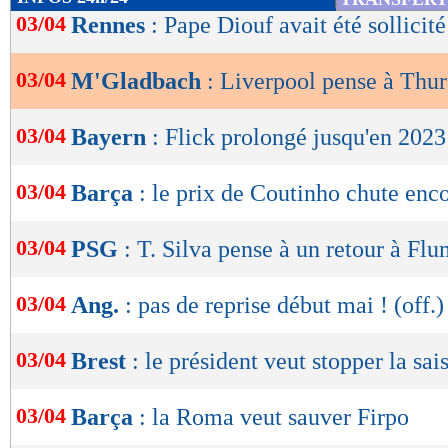
de
03/04
Rennes
: Pape Diouf avait été sollicité
lecture
03/04
M'Gladbach
: Liverpool pense à Thu
OK
03/04
Bayern
: Flick prolongé jusqu'en 2023 
03/04
Barça
: le prix de Coutinho chute enc
03/04
PSG
: T. Silva pense à un retour à Fl
03/04
Ang.
: pas de reprise début mai ! (off.)
03/04
Brest
: le président veut stopper la sai
03/04
Barça
: la Roma veut sauver Firpo