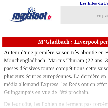
Les Infos du F
emplac
...
brèves d'AUJOURD'HUI ( 6 août 202
M'Gladbach : Liverpool pe
...
Liste des brèves du sam. 4 avril 2020
Auteur d'une première saison très aboutie en 
03/04
PHOTO
: Netflix, une dédicace pour
Mönchengladbach,
Marcus Thuram
(22 ans, 3
passes décisives toutes compétitions cette saiso
03/04
L1
: un prêt pour sauver le football fra
plusieurs écuries européennes. La dernière en 
média allemand Express, les Reds ont en effet
03/04
Betis
: deux champions du monde 2010
Guingampais en vue de l'été prochain.
03/04
L1
: une cellule de crise créée !
De leur côté, les Fohlen ne ferment pas forcém