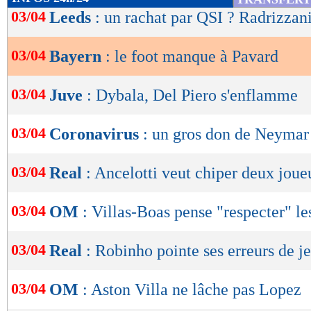
de
03/04
Leeds
: un rachat par QSI ? Radrizzan
lecture
03/04
Bayern
: le foot manque à Pavard
OK
03/04
Juve
: Dybala, Del Piero s'enflamme
03/04
Coronavirus
: un gros don de Neyma
03/04
Real
: Ancelotti veut chiper deux joueu
03/04
OM
: Villas-Boas pense "respecter" le
03/04
Real
: Robinho pointe ses erreurs de j
03/04
OM
: Aston Villa ne lâche pas Lopez