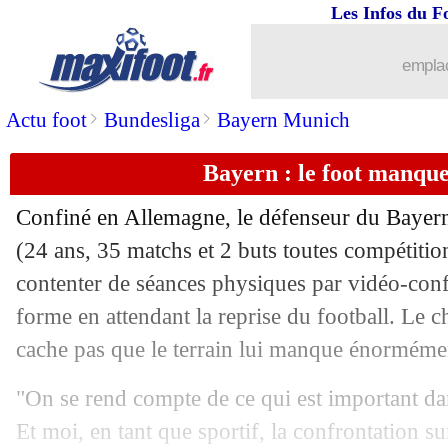
Les Infos du F
03/04
PSG
: Accor fixe une condition pour 
emplac
03/04
Lyon
: une offre pour un espoir de la C
>
>
Actu foot
Bundesliga
Bayern Munich
03/04
L1
: la LFP n'a pas changé d'avis
Bayern : le foot manqu
03/04
Coronavirus
: l'initiative sympa de l
Confiné en Allemagne, le défenseur du Baye
03/04
Inter
: Martinez a déjà dit non au Real
(24 ans, 35 matchs et 2 buts toutes compétition
contenter de séances physiques par vidéo-conf
03/04
National
: les clubs fixent une deadlin
forme en attendant la reprise du football. L
cache pas que le terrain lui manque énorméme
03/04
Rennes
: Pape Diouf avait été sollicité
"On se rend compte de ce qui est important dans
03/04
M'Gladbach
: Liverpool pense à Thu
Et moi, en tant que sportif, la confrontation su