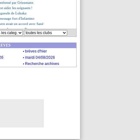
intéressé par Griezmann
ont aider les soignants !
e gueule de Lukaku
 message fort d'Infantino
yern avait un accord avec Sané
nne de ses nouvelles
 Ancelotti - "c'est une leçon"
s du jeu. 2 avril 2020
REVES
es du mer. 1 avril 2020
.
brèves d'hier
.
26
mardi 04/08/2026
.
Recherche archives