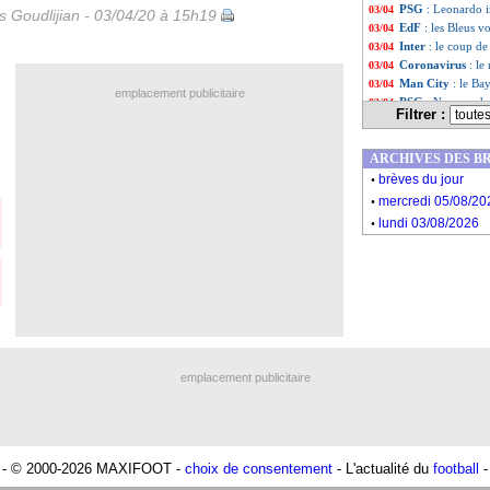
PSG
: Leonardo 
03/04
is Goudlijian - 03/04/20 à 15h19
EdF
: les Bleus v
03/04
Inter
: le coup d
03/04
Coronavirus
: le
03/04
Man City
: le Ba
03/04
emplacement publicitaire
PSG
: Neymar do
03/04
Filtrer :
Coronavirus
: C.
03/04
Liste des brève
...
ARCHIVES DES B
Liste des brèv
...
.
brèves du jour
.
mercredi 05/08/20
.
lundi 03/08/2026
emplacement publicitaire
- © 2000-2026 MAXIFOOT -
choix de consentement
- L'actualité du
football
-