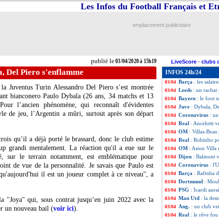
Les Infos du Football Français et E
Rennes
: Pape Dio
03/04
M'Gladbach
: Li
03/04
Bayern
: Flick p
03/04
emplacement publicitaire
Barça
: le prix 
03/04
PSG
: T. Silva p
03/04
Ang.
: pas de repr
03/04
Brest
: le préside
03/04
publié le
03/04/2020 à 15h19
LiveScore
-
clubs 
Barça
: la Roma 
03/04
a, Del Piero s'enflamme
INFOS 24h/24
Bayern
: Javi Ma
03/04
Barça
: les salai
03/04
 la Juventus Turin Alessandro Del Piero s’est montrée
Leeds
: un rachat
03/04
quant bianconero
Paulo Dybala
(26 ans, 34 matchs et 13
Bayern
: le foot
03/04
. Pour l’ancien phénomène, qui reconnaît d'évidentes
Juve
: Dybala, D
03/04
tyle de jeu, l’Argentin a mûri, surtout après son départ
Coronavirus
: u
03/04
Real
: Ancelotti 
03/04
OM
: Villas-Boas
03/04
crois qu’il a déjà porté le brassard, donc le club estime
Real
: Robinho po
03/04
oup grandi mentalement. La réaction qu'il a eue sur le
OM
: Aston Villa
03/04
été, sur le terrain notamment, est emblématique pour
Dijon
: Balmont v
03/04
int de vue de la personnalité. Je savais que Paulo est
Coronavirus
: l'
03/04
Barça
: Rafinha 
qu'aujourd'hui il est un joueur complet à ce niveau", a
03/04
Dortmund
: Mou
03/04
PSG
: Icardi aur
03/04
Man Utd
: la de
03/04
la "Joya" qui, sous contrat jusqu’en juin 2022 avec la
Ang.
: un club ve
03/04
r un nouveau bail (
voir ici
).
Real
: le rêve fo
03/04