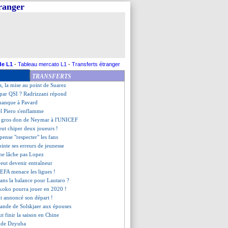
tranger
uf avait été sollicité
verpool pense à Thuram !
rolongé jusqu'en 2023 (officiel)
de Coutinho chute encore
ense à un retour à Fluminense
ise début mai ! (off.)
nt veut stopper la saison !
de L1
-
Tableau mercato L1
-
Transferts étranger
veut sauver Firpo
TRANSFERTS
rtinez de retour en Espagne ?
res, la mise au point de Suarez
 par QSI ? Radrizzani répond
 manque à Pavard
el Piero s'enflamme
n gros don de Neymar à l'UNICEF
veut chiper deux joueurs !
 pense "respecter" les fans
inte ses erreurs de jeunesse
 ne lâche pas Lopez
eut devenir entraîneur
UEFA menace les ligues !
dans la balance pour Lautaro ?
koko pourra jouer en 2020 !
ait annoncé son départ !
mande de Solskjaer aux épouses
ut finir la saison en Chine
u de Dzyuba