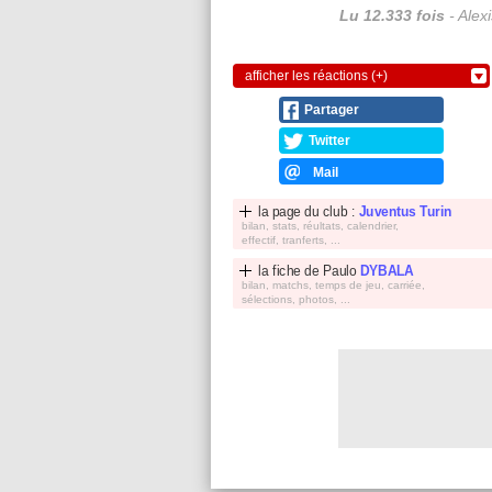
Lu 12.333 fois
- Alex
afficher les réactions (+)
Partager
Twitter
Mail
la page du club :
Juventus Turin
bilan, stats, réultats, calendrier,
effectif, tranferts, ...
la fiche de
Paulo
DYBALA
bilan, matchs, temps de jeu, carriée,
sélections, photos, ...