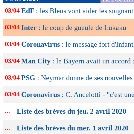
de
03/04
EdF
: les Bleus vont aider les soignant
lecture
OK
03/04
Inter
: le coup de gueule de Lukaku
03/04
Coronavirus
: le message fort d'Infan
03/04
Man City
: le Bayern avait un accord
03/04
PSG
: Neymar donne de ses nouvelles
03/04
Coronavirus
: C. Ancelotti - "c'est un
...
Liste des brèves du jeu. 2 avril 2020
...
Liste des brèves du mer. 1 avril 2020