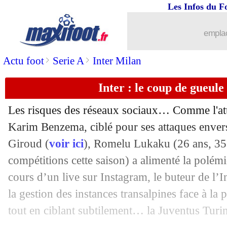
Les Infos du F
03/04
Bayern
: le foot manque à Pavard
emplac
03/04
Juve
: Dybala, Del Piero s'enflamme
>
>
Actu foot
Serie A
Inter Milan
03/04
Coronavirus
: un gros don de Neyma
Inter : le coup de gueul
03/04
Real
: Ancelotti veut chiper deux joueu
Les risques des réseaux sociaux… Comme l'at
Karim Benzema, ciblé pour ses attaques envers
03/04
OM
: Villas-Boas pense "respecter" le
Giroud (
voir ici
),
Romelu Lukaku
(26 ans, 35
03/04
compétitions cette saison) a alimenté la polémi
Real
: Robinho pointe ses erreurs de j
cours d’un live sur Instagram, le buteur de l’I
03/04
OM
: Aston Villa ne lâche pas Lopez
la gestion des instances transalpines face à la
tout en ciblant subtilement… la Juventus Turin
03/04
Dijon
: Balmont veut devenir entraîne