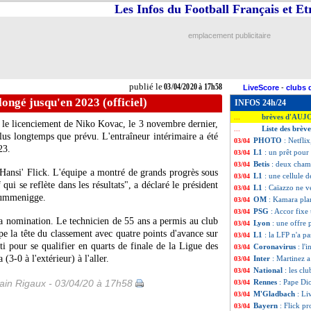
Les Infos du Football Français et E
emplacement publicitaire
publié le
03/04/2020 à 17h58
LiveScore
-
clubs 
longé jusqu'en 2023 (officiel)
INFOS 24h/24
brèves d'AUJ
...
 le licenciement de Niko Kovac, le 3 novembre dernier,
Liste des brèv
...
lus longtemps que prévu. L'entraîneur intérimaire a été
PHOTO
: Netfli
03/04
23.
L1
: un prêt pour 
03/04
Betis
: deux cham
03/04
'Hansi' Flick. L'équipe a montré de grands progrès sous
L1
: une cellule d
03/04
 qui se reflète dans les résultats", a déclaré le président
L1
: Caïazzo ne ve
03/04
Rummenigge.
OM
: Kamara pla
03/04
PSG
: Accor fixe
03/04
s sa nomination. Le technicien de 55 ans a permis au club
Lyon
: une offre 
03/04
e la tête du classement avec quatre points d'avance sur
L1
: la LFP n'a p
03/04
i pour se qualifier en quarts de finale de la Ligue des
Coronavirus
: l'
03/04
3-0 à l'extérieur) à l'aller.
Inter
: Martinez a
03/04
National
: les cl
03/04
in Rigaux - 03/04/20 à 17h58
Rennes
: Pape Dio
03/04
M'Gladbach
: Li
03/04
Bayern
: Flick p
03/04