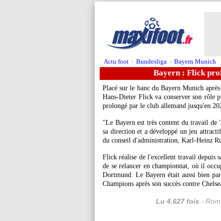
Actu foot
Bundesliga
Bayern Munich
>
>
Bayern : Flick pro
Placé sur le banc du Bayern Munich après
Hans-Dieter Flick va conserver son rôle p
prolongé par le club allemand jusqu'en 20
"Le Bayern est très content du travail de 
sa direction et a développé un jeu attractif
du conseil d'administration, Karl-Heinz 
Flick réalise de l'excellent travail depui
de se relancer en championnat, où il occup
Dortmund. Le Bayern était aussi bien part
Champions après son succès contre Chelsea (
Lu 4.627 fois
- Roma