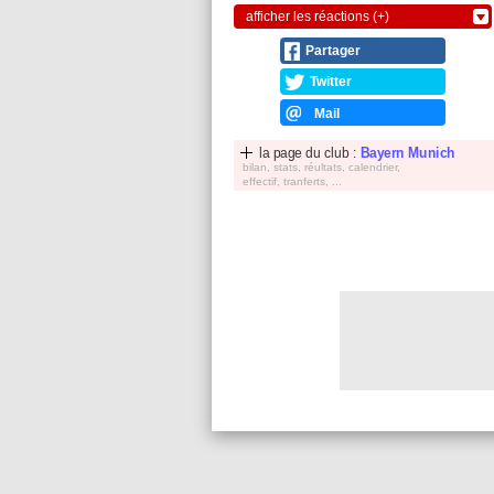
afficher les réactions (+)
Partager
Twitter
Mail
la page du club :
Bayern Munich
bilan, stats, réultats, calendrier,
effectif, tranferts, ...