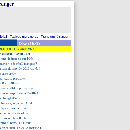
tranger
de L1
-
Tableau mercato L1
-
Transferts étranger
TRANSFERTS
OURD'HUI ( 7 août 2026)
es du sam. 4 avril 2020
x, une dédicace pour l'OM
sauver le football français ?
pions du monde 2010 ciblés !
e crise créée !
ut pas se précipiter
n B du Milan ?
 une condition pour payer
pour un espoir de la Castilla !
as changé d'avis
initiative sympa de l'ASSE
 déjà dit non au Real
ubs fixent une deadline !
uf avait été sollicité
verpool pense à Thuram !
rolongé jusqu'en 2023 (officiel)