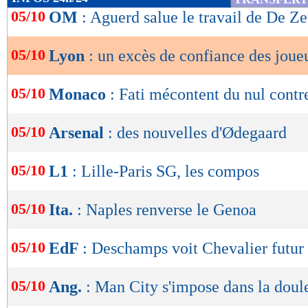
de
05/10
OM
: Aguerd salue le travail de De Ze
lecture
05/10
Lyon
: un excès de confiance des joue
OK
05/10
Monaco
: Fati mécontent du nul contr
05/10
Arsenal
: des nouvelles d'Ødegaard
05/10
L1
: Lille-Paris SG, les compos
05/10
Ita.
: Naples renverse le Genoa
05/10
EdF
: Deschamps voit Chevalier futur
05/10
Ang.
: Man City s'impose dans la doul