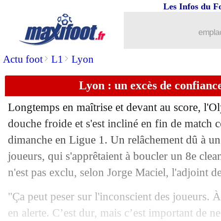
Les Infos du F
05/10
Lille
: un manque d'audace pour Gene
emplac
05/10
PSG
: W. Pacho - "important de ne pa
>
>
Actu foot
L1
Lyon
05/10
PSG
: Luis Enrique fier des jeunes jou
Lyon : un excès de confiance
05/10
Lille
: les regrets de Perraud
Longtemps en maîtrise et devant au score, l'
05/10
Lille
: André pas vraiment satisfait
douche froide et s'est incliné en fin de match 
dimanche en Ligue 1. Un relâchement dû à un
05/10
Esp.
: l'Atletico accroché à 10 contre 
joueurs, qui s'apprêtaient à boucler un 8e clean
n'est pas exclu, selon Jorge Maciel, l'adjoint 
05/10
PSG
: Nuno Mendes en voulait plus
"Ça peut peser sur l'inconscient des joueurs. À
05/10
VIDEO
: Kylian Mbappé célèbre le bu
en alerte. C’est dur, mais c’est important de ne