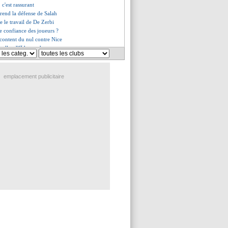
 c'est rassurant
prend la défense de Salah
e le travail de De Zerbi
e confiance des joueurs ?
écontent du nul contre Nice
velles d'Ødegaard
SG, les compos
erse le Genoa
voit Chevalier futur n°1
emplacement publicitaire
'impose dans la douleur
ice (fini)
-0 Angers (fini)
 Rennes (fini)
e une blessure pour Rodri
e pour le Barça...
 Martinez Novell
té - "un peu K.-O. debout"
ondit après Lille
n présent au rassemblement
ictoire à Lyon depuis 1966
louse (fini)
nnes, les compos
, les compos
Angers, les compos
 marque le 1 000e but au Groupama
 de Guti à Endrick