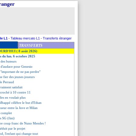
tranger
de L1
-
Tableau mercato L1
-
Transferts étranger
TRANSFERTS
OURD'HUI ( 8 août 2026)
es du lun. 6 octobre 2025
t des buteurs
 d'audace pour Genesio
 "important de ne pas perdre"
ue fier des jeunes joueurs
 de Perraud
raiment satisfait
accroché à 10 contre 11
es en voulait plus
Mbappé célèbre le but d'Ethan
queur entre la Juve et Milan
t complet
is SG (fini)
rbe coup franc de Nuno Mendes !
duit par le projet
nd, l'enfant qui change tout