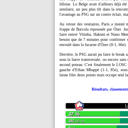
lilloise. Le Belge avait d'ailleurs déjà é
similaire, un peu plus tôt dans la rencon
l'avantage au PSG sur un contre éclair, mai
Au retour des vestiaires, Paris a insisté 
frappe de Barcola repoussée par Özer. Jus
faire entrer Vitinha, Hakimi et Nuno Me
besoin que de 7 minutes pour confirmer 
enroulé dans la lucarne d'Özer (0-1, 66e).
Derrière, le PSG aurait pu faire le break s
sous la barre transversale, oo encore sans
second poteau. C'est finalement le LOSC qu
gauche d'Ethan Mbappé (1-1, 85e), sous 
laisse filer deux points mais occupe seul l
Résultats, classement
L
37 %
382
(82 %)
9