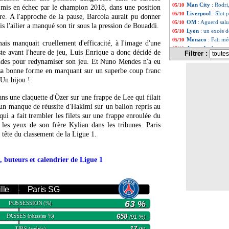
Man City
: Rodri,
05/10
té mis en échec par le champion 2018, dans une position
Liverpool
: Slot 
05/10
tre. A l'approche de la pause, Barcola aurait pu donner
OM
: Aguerd salu
05/10
s l'ailier a manqué son tir sous la pression de Bouaddi.
Lyon
: un excès d
05/10
Monaco
: Fati m
05/10
mais manquait cruellement d'efficacité, à l'image d'une
Arsenal
: des nou
05/10
te avant l'heure de jeu, Luis Enrique a donc décidé de
Filtrer :
L1
: Lille-Paris 
05/10
ndes pour redynamiser son jeu. Et Nuno Mendes n'a eu
Ita.
: Naples renv
05/10
sa bonne forme en marquant sur un superbe coup franc
EdF
: Deschamps 
05/10
 Un bijou !
Ang.
: Man City s
05/10
L1
: Monaco 2-2 N
05/10
ans une claquette d'Özer sur une frappe de Lee qui filait
L1
: Strasbourg 5
05/10
 un manque de réussite d'Hakimi sur un ballon repris au
L1
: Le Havre 2-2
05/10
i a fait trembler les filets sur une frappe enroulée du
Man City
: encor
05/10
les yeux de son frère Kylian dans les tribunes. Paris
Esp.
: sale semain
05/10
a tête du classement de la Ligue 1.
TFC
: la joie de
05/10
Lyon
: M. Niakha
05/10
Ita.
: la Roma reb
05/10
, buteurs et calendrier de Ligue 1
EdF
: Mbappé bie
05/10
TFC
: première v
05/10
L1
: Lyon 1-2 Tou
05/10
L1
: Le Havre-Re
05/10
ille
Paris SG
-
L1
: Monaco-Nice
05/10
63 %
POSSESSION
(%)
L1
: Strasbourg-
05/10
VIDEO
: Fofana
05/10
PASSES
658
(réussies %)
(91 %)
Real
: le conseil
05/10
TIRS
17
(cadrés)