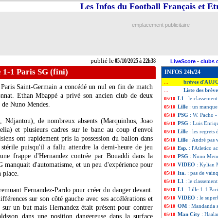
Les Infos du Football Français et E
emplacement publicitaire
publié le
05/10/2025 à 22h38
LiveScore
-
clubs 
e 1-1 Paris SG (fini)
INFOS 24h/24
brèves d'AUJ
...
e Paris Saint-Germain a concédé un nul en fin de match
Liste des brèv
...
ionnat. Ethan Mbappé a privé son ancien club de deux
L1
: le classemen
05/10
nc de Nuno Mendes.
Lille
: un manque
05/10
PSG
: W. Pacho -
05/10
, Ndjantou), de nombreux absents (Marquinhos, Joao
PSG
: Luis Enriq
05/10
lia) et plusieurs cadres sur le banc au coup d'envoi
Lille
: les regrets
05/10
siens ont rapidement pris la possession du ballon dans
Lille
: André pas v
05/10
stérile puisqu'il a fallu attendre la demi-heure de jeu
Esp.
: l'Atletico 
05/10
 une frappe d'Hernandez contrée par Bouaddi dans la
PSG
: Nuno Mend
05/10
G manquait d'automatisme, et un peu d'expérience pour
VIDEO
: Kylian 
05/10
 place.
Ita.
: pas de vain
05/10
L1
: le classemen
05/10
 remuant Fernandez-Pardo pour créer du danger devant.
L1
: Lille 1-1 Par
05/10
VIDEO
: le supe
différences sur son côté gauche avec ses accélérations et
05/10
OM
: Mandanda sé
05/10
r sur un but mais Hernandez était présent pour contrer
Man City
: Haala
05/10
ldsson dans une position dangereuse dans la surface