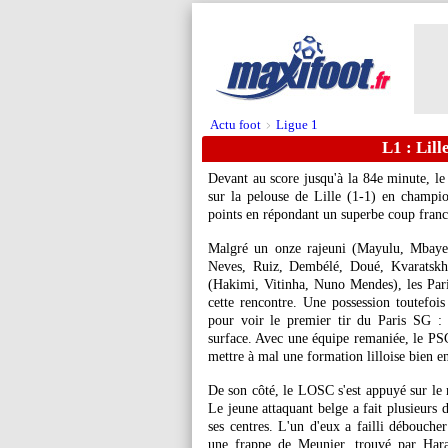
Actu foot
Ligue 1
>
L1 : Lill
Devant au score jusqu'à la 84e minute, l
sur la pelouse de Lille (1-1) en champ
points en répondant un superbe coup fra
Malgré un onze rajeuni (Mayulu, Mbaye
Neves, Ruiz, Dembélé, Doué, Kvaratskhe
(Hakimi, Vitinha, Nuno Mendes), les Pari
cette rencontre. Une possession toutefois 
pour voir le premier tir du Paris SG :
surface. Avec une équipe remaniée, le PS
mettre à mal une formation lilloise bien en
De son côté, le LOSC s'est appuyé sur le
Le jeune attaquant belge a fait plusieurs 
ses centres. L'un d'eux a failli débouche
une frappe de Meunier, trouvé par Hara