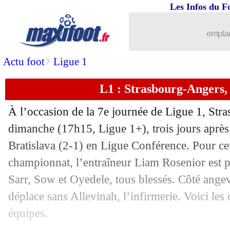
Les Infos du F
05/10
L1
: Lille-Paris SG, les compos
emplac
05/10
Ita.
: Naples renverse le Genoa
>
Actu foot
Ligue 1
05/10
EdF
: Deschamps voit Chevalier futur
L1 : Strasbourg-Angers,
05/10
Ang.
: Man City s'impose dans la doul
À l’occasion de la 7e journée de Ligue 1, Str
05/10
L1
: Monaco 2-2 Nice (fini)
dimanche (17h15, Ligue 1+), trois jours après 
Bratislava (2-1) en Ligue Conférence. Pour ce
05/10
L1
: Strasbourg 5-0 Angers (fini)
championnat, l’entraîneur Liam Rosenior est 
Sarr, Sow et Oyedele, tous blessés. Côté ange
05/10
L1
: Le Havre 2-2 Rennes (fini)
déplace sans Allevinah, l’infirmerie. Voici le
équipes.
05/10
Man City
: encore une blessure pour 