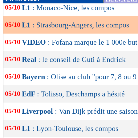
1,00
1,11 -
de
05/10
L1
: Monaco-Nice, les compos
statistiques toutes compétitions con
lecture
Lu 2.462 fois
- Clément Barbier 
05/10
L1
: Strasbourg-Angers, les compos
OK
05/10
VIDEO
: Fofana marque le 1 000e bu
05/10
Real
: le conseil de Guti à Endrick
05/10
Bayern
: Olise au club "pour 7, 8 ou 9
05/10
EdF
: Tolisso, Deschamps a hésité
05/10
Liverpool
: Van Dijk prédit une saison 
05/10
L1
: Lyon-Toulouse, les compos