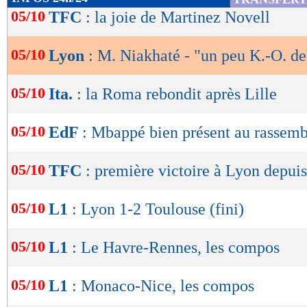
de
05/10
TFC
: la joie de Martinez Novell
Lu 8.475 fois
- Romain Rigaux -
lecture
05/10
Lyon
: M. Niakhaté - "un peu K.-O. d
OK
05/10
Ita.
: la Roma rebondit après Lille
05/10
EdF
: Mbappé bien présent au rassem
05/10
TFC
: première victoire à Lyon depui
05/10
L1
: Lyon 1-2 Toulouse (fini)
05/10
L1
: Le Havre-Rennes, les compos
05/10
L1
: Monaco-Nice, les compos