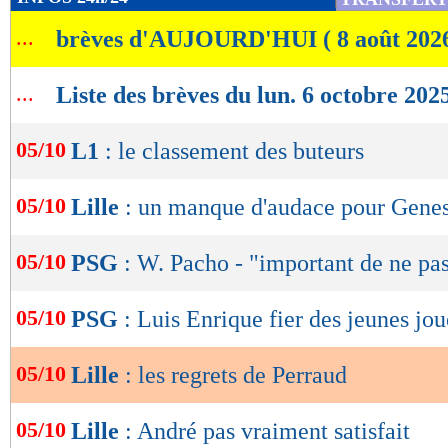
de
...
brèves d'AUJOURD'HUI ( 8 août 202
lecture
OK
...
Liste des brèves du lun. 6 octobre 202
05/10
L1
: le classement des buteurs
05/10
Lille
: un manque d'audace pour Gene
05/10
PSG
: W. Pacho - "important de ne pa
05/10
PSG
: Luis Enrique fier des jeunes jou
05/10
Lille
: les regrets de Perraud
05/10
Lille
: André pas vraiment satisfait