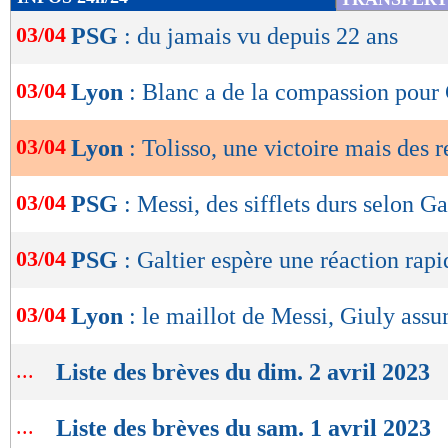
de
03/04
PSG
: du jamais vu depuis 22 ans
lecture
OK
03/04
Lyon
: Blanc a de la compassion pour 
03/04
Lyon
: Tolisso, une victoire mais des r
03/04
PSG
: Messi, des sifflets durs selon Ga
03/04
PSG
: Galtier espère une réaction rapi
03/04
Lyon
: le maillot de Messi, Giuly ass
...
Liste des brèves du dim. 2 avril 2023
...
Liste des brèves du sam. 1 avril 2023