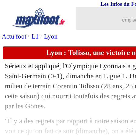
Les Infos du F
03/04
Troyes
: gros coup dur pour Ripart...
emplac
03/04
Espanyol
: Martinez viré (officiel)
>
>
Actu foot
L1
Lyon
03/04
Valladolid
: Pacheta prend la porte (of
Lyon : Tolisso, une victoire 
03/04
Sondage MF
: Kolo Muani 9 des Bleus,
Sérieux et appliqué, l'Olympique Lyonnais a ga
Saint-Germain (0-1), dimanche en Ligue 1. Une
03/04
Real
: Alaba et Ancelotti derrière Be
milieu de terrain Corentin Tolisso (28 ans, 25
03/04
cette saison) qui nourrit toutefois des regrets 
Francfort
: Kamada partira libre
par les Gones.
03/04
Real
: Ancelotti ironise sur son avenir
"Il y a des regrets par rapport à notre saison
03/04
Milan
: pas d'euphorie pour Pioli
voit ce qu’on fait ce soir (dimanche), on a été