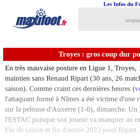
Les Infos du F
03/04
Barça
: le club demande la démission 
emplac
03/04
Dijon
: Dupraz officiellement nommé
03/04
Bayern
: Cancelo, Tuchel aura son mot
Troyes : gros coup dur po
03/04
PSG
: Riolo très inquiet pour le titre
En très mauvaise posture en Ligue 1, Troyes, 1
03/04
Côte d'Ivoire
: le cas Bamba agace
maintien sans Renaud Ripart (30 ans, 26 match
saison). Comme craint ces dernières heures (
v
03/04
Chelsea
: Nagelsmann, Tuchel n'a pas 
l'attaquant formé à Nîmes a été victime d'une 
sur la pelouse d'Auxerre (1-0), dimanche. Un
03/04
Milan
: Pioli salue le champion Leão
l'ESTAC puisque son joueur va manquer au mo
Fin de saison et fin d'année 2023 pour Ripart.
03/04
Juve
: Chiesa ne voit pas le bout du tu