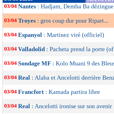
de
03/04
Nantes
: Hadjam, Demba Ba dézingu
lecture
03/04
Troyes
: gros coup dur pour Ripart...
OK
03/04
Espanyol
: Martinez viré (officiel)
03/04
Valladolid
: Pacheta prend la porte (of
03/04
Sondage MF
: Kolo Muani 9 des Bleus,
03/04
Real
: Alaba et Ancelotti derrière Be
03/04
Francfort
: Kamada partira libre
03/04
Real
: Ancelotti ironise sur son avenir