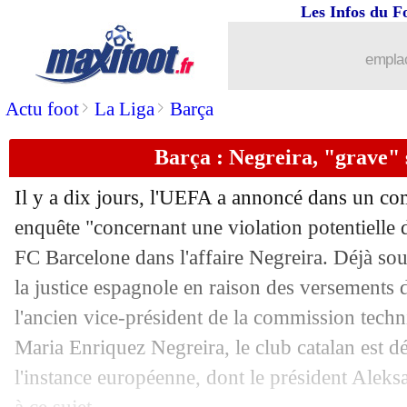
Les Infos du F
03/04
Lyon
: Lopes ne boude pas son plaisir
emplac
03/04
PSG
: un simple coup pour Verratti ?
>
>
Actu foot
La Liga
Barça
03/04
PSG
: Henry veut voir Messi finir au 
Barça : Negreira, "grave" 
03/04
Leicester
: rebond immédiat pour Pott
Il y a dix jours, l'UEFA a annoncé dans un c
03/04
Montpellier
: l'OM à l'affût pour Wahi
enquête "concernant une violation potentielle 
FC Barcelone dans l'affaire Negreira. Déjà so
03/04
Amiens
: c'est fini pour Hinschberger (
la justice espagnole en raison des versements 
l'ancien vice-président de la commission techn
03/04
Dijon
: Dupraz va remplacer Daf
Maria Enriquez Negreira, le club catalan est d
l'instance européenne, dont le président Aleksa
03/04
Chelsea
: Nagelsmann en pole ?