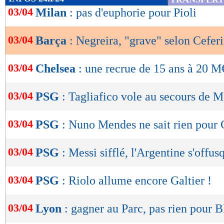
de
03/04
Milan
: pas d'euphorie pour Pioli
lecture
03/04
Barça
: Negreira, "grave" selon Cefer
OK
03/04
Chelsea
: une recrue de 15 ans à 20 M
03/04
PSG
: Tagliafico vole au secours de M
03/04
PSG
: Nuno Mendes ne sait rien pour 
03/04
PSG
: Messi sifflé, l'Argentine s'offus
03/04
PSG
: Riolo allume encore Galtier !
03/04
Lyon
: gagner au Parc, pas rien pour 