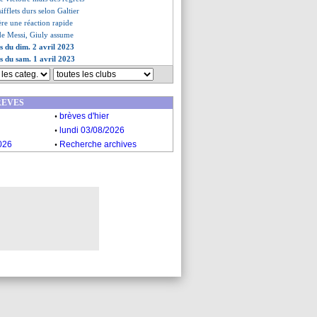
sifflets durs selon Galtier
père une réaction rapide
 de Messi, Giuly assume
es du dim. 2 avril 2023
es du sam. 1 avril 2023
REVES
.
brèves d'hier
.
lundi 03/08/2026
.
026
Recherche archives