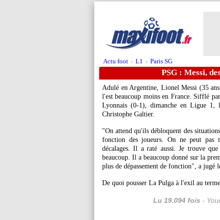
Actu foot
L1
Paris SG
>
>
PSG : Messi, des
Adulé en Argentine, Lionel Messi (35 ans,
l'est beaucoup moins en France. Sifflé pa
Lyonnais (0-1), dimanche en Ligue 1, l'
Christophe Galtier.
"On attend qu'ils débloquent des situation
fonction des joueurs. On ne peut pas to
décalages. Il a raté aussi. Je trouve que
beaucoup. Il a beaucoup donné sur la premi
plus de dépassement de fonction", a jugé l
De quoi pousser La Pulga à l'exil au terme
Lu 19.094 fois
- Youc