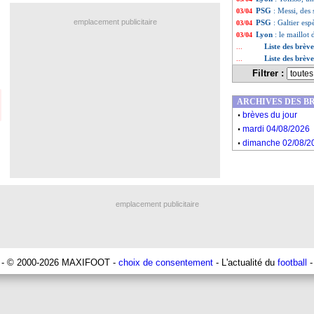
PSG
: Messi, des 
03/04
emplacement publicitaire
PSG
: Galtier es
03/04
Lyon
: le maillot
03/04
Liste des brèv
...
Liste des brèv
...
Filtrer :
ARCHIVES DES B
.
brèves du jour
.
mardi 04/08/2026
.
dimanche 02/08/2
emplacement publicitaire
- © 2000-2026 MAXIFOOT -
choix de consentement
- L'actualité du
football
-