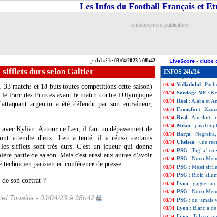
PSG
: un simple 
03/04
Les Infos du Football Français et E
PSG
: Henry veut
03/04
Leicester
: rebon
03/04
emplacement publicitaire
Montpellier
: l'O
03/04
Amiens
: c'est fi
03/04
Dijon
: Dupraz v
03/04
Chelsea
: Nagels
03/04
publié le
03/04/2023 à 08h42
Nantes
: Hadjam
03/04
LiveScore
-
clubs 
Troyes
: gros cou
03/04
 sifflets durs selon Galtier
INFOS 24h/24
Espanyol
: Martin
03/04
Valladolid
: Pache
03/04
 33 matchs et 18 buts toutes compétitions cette saison)
Sondage MF
: Ko
03/04
r le Parc des Princes avant le match contre l'Olympique
Real
: Alaba et A
03/04
attaquant argentin a été défendu par son entraîneur,
Francfort
: Kama
03/04
Real
: Ancelotti i
03/04
Milan
: pas d'eup
03/04
s avec Kylian. Autour de Leo, il faut un dépassement de
Barça
: Negreira,
03/04
ut attendre d'eux. Leo a tenté, il a réussi certains
Chelsea
: une re
03/04
 les sifflets sont très durs. C'est un joueur qui donne
PSG
: Tagliafico
03/04
ère partie de saison. Mais c'est aussi aux autres d'avoir
PSG
: Nuno Mende
03/04
e technicien parisien en conférence de presse.
PSG
: Messi siffl
03/04
PSG
: Riolo allu
03/04
 de son contrat ?
Lyon
: gagner au 
03/04
PSG
: Nuno Mende
03/04
ef Touaitia - 03/04/23 à 08h42
PSG
: du jamais 
03/04
Lyon
: Blanc a de
03/04
Lyon
: Tolisso, u
03/04