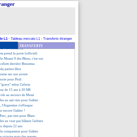
coup pour Verratti ?
tranger
 voir Messi finir au Barça
d immédiat pour Potter ?
M à l'affût pour Wahi ?
ni pour Hinschberger (officiel)
a remplacer Daf
mann en pole ?
, Demba Ba dézingue Kombouaré
de L1
-
Tableau mercato L1
-
Transferts étranger
p dur pour Ripart...
TRANSFERTS
ez viré (officiel)
ta prend la porte (officiel)
lo Muani 9 des Bleus, c'est oui
ncelotti derrière Benzema
da partira libre
ronise sur son avenir
horie pour Pioli
 "grave" selon Ceferin
crue de 15 ans à 20 M€
 vole au secours de Messi
s ne sait rien pour Galtier
é, l'Argentine s'offusque
me encore Galtier !
Parc, pas rien pour Blanc
s ne veut pas blâmer l'arbitre
vu depuis 22 ans
 la compassion pour Galtier
ne victoire mais des regrets