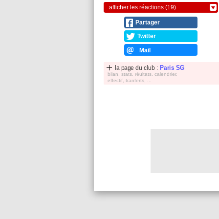
afficher les réactions (19)
Partager
Twitter
Mail
la page du club :
Paris SG
bilan, stats, réultats, calendrier,
effectif, tranferts, ...