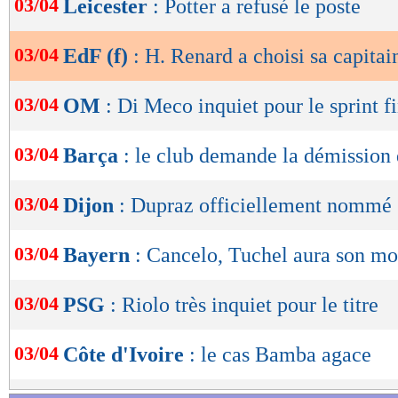
03/04
Leicester
: Potter a refusé le poste
de
lecture
03/04
EdF (f)
: H. Renard a choisi sa capitai
OK
03/04
OM
: Di Meco inquiet pour le sprint f
03/04
Barça
: le club demande la démission 
03/04
Dijon
: Dupraz officiellement nommé
03/04
Bayern
: Cancelo, Tuchel aura son mot
03/04
PSG
: Riolo très inquiet pour le titre
03/04
Côte d'Ivoire
: le cas Bamba agace