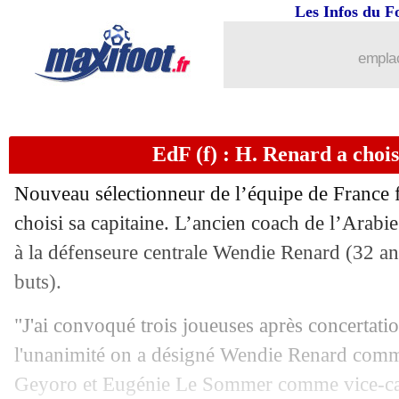
Les Infos du F
emplac
EdF (f) : H. Renard a chois
Nouveau sélectionneur de l’équipe de France 
...
brèves d'AUJOURD'HUI ( 6 août 202
choisi sa capitaine. L’ancien coach de l’Arabie
à la défenseure centrale Wendie Renard (32 ans
...
Liste des brèves du mar. 4 avril 2023
buts).
03/04
Ang.
: Tottenham accroché sur le fil
"J'ai convoqué trois joueuses après concertatio
l'unanimité on a désigné Wendie Renard comm
03/04
L2
: Bordeaux récupère la 2e place
Geyoro et Eugénie Le Sommer comme vice-cap