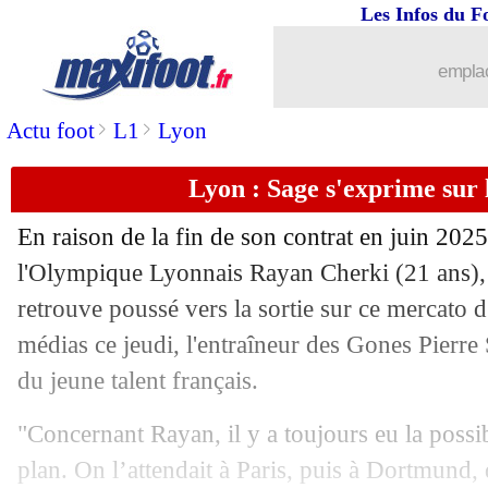
Les Infos du F
22/08
Liverpool
: Van den Berg va signer à 
emplac
22/08
Nantes
: grave blessure pour Centonze
>
>
Actu foot
L1
Lyon
22/08
Lens
: le Pana, Mounier voit un OM g
Lyon : Sage s'exprime sur 
22/08
Barça
: Faye va rejoindre Rennes !
En raison de la fin de son contrat en juin 2025
22/08
PSV
: Benitez veut l'Atletico
l'Olympique Lyonnais Rayan
Cherki
(21 ans), 
retrouve poussé vers la sortie sur ce mercato d
22/08
Brest
: Lees-Melou bien parti pour res
médias ce jeudi, l'entraîneur des Gones Pierre
du jeune talent français.
22/08
Arsenal
: accord total pour Merino !
"Concernant Rayan, il y a toujours eu la possib
22/08
Lille
: des dossiers liés à la LdC
plan. On l’attendait à Paris, puis à Dortmund