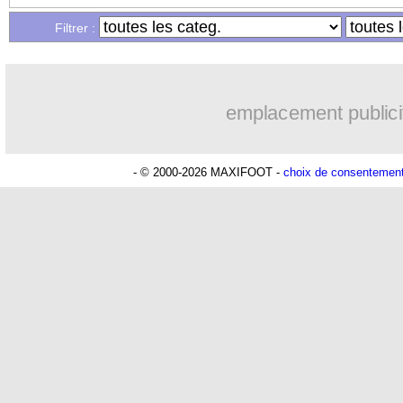
22/08
PSG
: le mercato, Enrique n'écarte rie
Filtrer :
22/08
TFC
: Costa va rapporter 20 M€
emplacement publici
22/08
L1
: vers un report de Nice-Toulouse ?
22/08
PHOTO
: Rowe se trouve à Marseille 
- © 2000-2026 MAXIFOOT -
choix de consentemen
22/08
Man City
: accord avec Al-Hilal pour
22/08
Chelsea
: Sterling perd même son num
22/08
OM
: Moumbagna opéré avec succès
22/08
PSG
: Palmeiras ferme la porte pour R