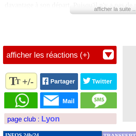
davantage à son départ. Puisqu'il n'y a pas de 
22/08
MHSC
: Delort via Al-Khelaïfi ? Nico
afficher la suite ..
dans l'effectif, peut-être que cela ne sert à rien
22/08
L1
: Nice-Toulouse finalement mainte
S'il est encore avec nous le 31 août, nous reco
C’est toujours difficile de voir ces joueurs s’e
22/08
ASSE
: Cornud en approche
avons noué des relations. Mais je comprends ce
afficher les réactions (+)
aussi comprendre que nos conditions d’entraî
22/08
Côme
: Roberto va bien signer
optimales", a expliqué le coach de l'OL.
22/08
Lens
: c'est bouclé pour Zaroury (offic
T
Lu 19.586 fois
- Damien Da Silva 
+/-
T
Partager
Twitter
22/08
Lyon
: Tessmann, la priorité dans l'ent
Règlez la
taille du
Mail
texte
22/08
Milan
: Leao, une réponse cash au Ba
pour
Lyon
page club :
l'adapter
22/08
PSG
: la réponse d'Enrique sur son ave
à vos
préférences
INFOS 24h/24
TRANSFERT