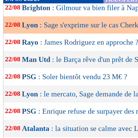
de
22/08
Brighton
: Gilmour va bien filer à Na
lecture
22/08
Lyon
: Sage s'exprime sur le cas Cherk
OK
22/08
Rayo
: James Rodriguez en approche 
22/08
Man Utd
: le Barça rêve d'un prêt de
22/08
PSG
: Soler bientôt vendu 23 M€ ?
22/08
Lyon
: le mercato, Sage demande de l
22/08
PSG
: Enrique refuse de surpayer des 
22/08
Atalanta
: la situation se calme avec