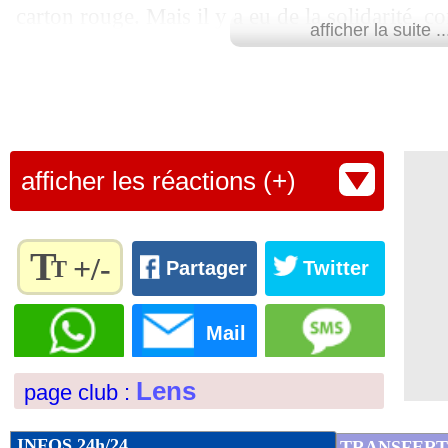
carton rouge. Mais il y a eu de la solidarité, 
afficher la suite ..
du club. C'est primordial, ce sont nos valeurs. 
...
brèves d'AUJOURD'HUI ( 9 août 202
ce sera un autre match", a observé le Lensois,
par ailleurs.
...
Liste des brèves du ven. 23 août 2024
Lu 2.379 fois
- Clément Barbier 
afficher les réactions (+)
23/08
PSG
: accord avec Lookman, mais il y
22/08
VIDEO
: le raté de Guiu, seul face au
T
+/-
T
Partager
Twitter
22/08
Rennes
: la Juventus pense à Kalimue
Règlez la
taille du
Mail
texte
22/08
Lens
: W. Still - "l'impression de jouer
pour
Lens
page club :
l'adapter
22/08
Lens
: un bon résultat pour Thomasso
à vos
préférences
INFOS 24h/24
TRANSFERT