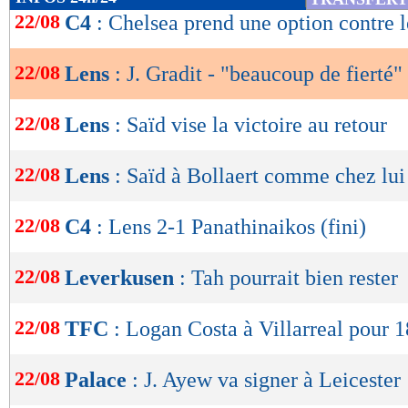
de
22/08
C4
: Chelsea prend une option contre l
lecture
22/08
Lens
: J. Gradit - "beaucoup de fierté"
OK
22/08
Lens
: Saïd vise la victoire au retour
22/08
Lens
: Saïd à Bollaert comme chez lui
22/08
C4
: Lens 2-1 Panathinaikos (fini)
22/08
Leverkusen
: Tah pourrait bien rester
22/08
TFC
: Logan Costa à Villarreal pour 1
22/08
Palace
: J. Ayew va signer à Leicester