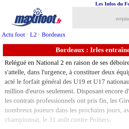
22/08
Man Utd
: le Barça rêve d'un prêt de
Les Infos du F
22/08
PSG
: Soler bientôt vendu 23 M€ ?
emplac
22/08
Lyon
: le mercato, Sage demande de l
>
>
Actu foot
L2
Bordeaux
Bordeaux : Irles entraîn
22/08
PSG
: Enrique refuse de surpayer des 
Relégué en National 2 en raison de ses déboir
22/08
Atalanta
: la situation se calme avec
s'attelle, dans l'urgence, à constituer deux équ
acté le forfait général des U19 et U17 nation
22/08
PSG
: le mercato, Enrique n'écarte rie
million d'euros seulement. Disposant encore d'
22/08
TFC
: Costa va rapporter 20 M€
les contrats professionnels ont pris fin, les Gi
nombreux joueurs dans les prochains jours, a
22/08
L1
: vers un report de Nice-Toulouse ?
championnat, le 31 août contre Poitiers.