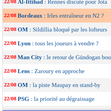
22/08
Al-Ittihad
: Rennes discute pour Jota
de
lecture
22/08
Bordeaux
: Irles entraîneur en N2 ?
OK
22/08
OM
: Sildillia bloqué par les lofteurs
22/08
Lyon
: tous les joueurs à vendre ?
22/08
Man City
: le retour de Gündogan bou
22/08
Lens
: Zaroury en approche
22/08
OM
: la piste Maupay en stand-by
22/08
PSG
: la priorité au dégraissage