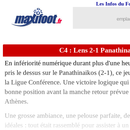
Les Infos du F
emplac
C4 : Lens 2-1 Panathinai
En infériorité numérique durant plus d'une he
pris le dessus sur le Panathinaikos (2-1), ce je
la Ligue Conférence. Une victoire logique qui 
bonne position avant la manche retour prévue
Athènes.
...
brèves d'AUJOURD'HUI ( 9 août 202
Une grosse ambiance, une pelouse parfaite, de
...
Liste des brèves du ven. 23 août 2024
idéales : tout était rassemblé pour assister à u