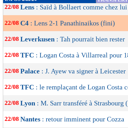
Will Still sur cette première période.
de
22/08
Lens
: Saïd à Bollaert comme chez lui
lecture
Pour refroidir l'ambiance, Ioannidis se portait 
22/08
C4
: Lens 2-1 Panathinaikos (fini)
OK
premier acte, le capitaine du Pana réduisait l'é
incroyable festival entre cinq joueurs pour al
22/08
Leverkusen
: Tah pourrait bien rester
Un slalom extraordinaire et assurément un des
22/08
TFC
: Logan Costa à Villarreal pour 1
Sous pression, Lens était pourtant à deux doig
massue sur les têtes grecques mais Dragowski 
22/08
Palace
: J. Ayew va signer à Leicester
miraculeuse pour empêcher Danso de marquer 
coup de casque à bout portant.
22/08
TFC
: le remplaçant de Logan Costa 
En dépit des vents contraires, les locaux ne lâch
22/08
Lyon
: M. Sarr transféré à Strasbourg (
pour repousser leurs adversaires. Les défenseu
donnaient tout pour repousser les offensives 
22/08
Nantes
: retour imminent pour Cozza
désordonnées mais de plus en plus régulières.