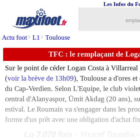
Les Infos du F
emplac
...
brèves d'AUJOURD'HUI ( 6 août 202
>
>
Actu foot
L1
Toulouse
...
Liste des brèves du ven. 23 août 2024
TFC : le remplaçant de Log
23/08
PSG
: accord avec Lookman, mais il y
Sur le point de céder Logan Costa à Villarreal
(
voir la brève de 13h09
), Toulouse a d'ores et
22/08
VIDEO
: le raté de Guiu, seul face au
du Cap-Verdien. Selon L'Equipe, le club violet
22/08
Rennes
: la Juventus pense à Kalimue
central d'Alanyaspor, Ümit Akdag (20 ans), su
estival. Le Roumain va s'engager dans les pro
22/08
Lens
: W. Still - "l'impression de jouer
forme d'un prêt avec une obligation d'achat fix
22/08
Lens
: un bon résultat pour Thomasso
Lu 7.078 fois
- Youcef Touaitia 