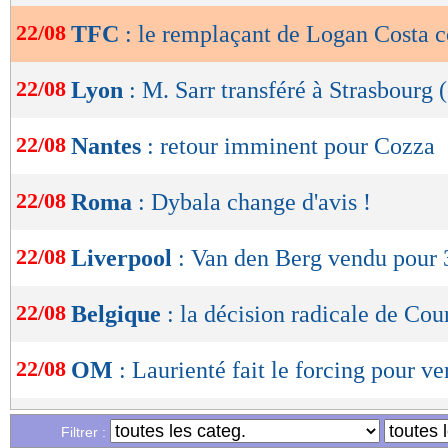
22/08
TFC
: le remplaçant de Logan Costa 
OK
22/08
Lyon
: M. Sarr transféré à Strasbourg (
22/08
Nantes
: retour imminent pour Cozza
22/08
Roma
: Dybala change d'avis !
22/08
Liverpool
: Van den Berg vendu pour 
22/08
Belgique
: la décision radicale de Cou
22/08
OM
: Laurienté fait le forcing pour ve
22/08
ASSE
: c'est signé pour Cornud (offici
Filtrer :