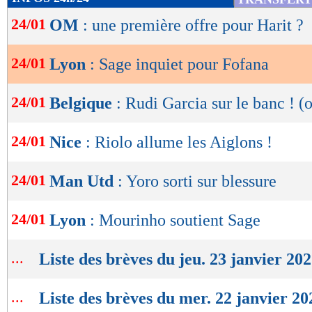
de
24/01
OM
: une première offre pour Harit ?
lecture
OK
24/01
Lyon
: Sage inquiet pour Fofana
24/01
Belgique
: Rudi Garcia sur le banc ! (o
24/01
Nice
: Riolo allume les Aiglons !
24/01
Man Utd
: Yoro sorti sur blessure
24/01
Lyon
: Mourinho soutient Sage
...
Liste des brèves du jeu. 23 janvier 20
...
Liste des brèves du mer. 22 janvier 20