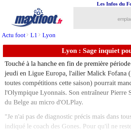
Les Infos du F
24/01
OM
: Koné sur le départ !
emplac
24/01
Monaco
: coup dur pour Singo...
>
>
Actu foot
L1
Lyon
24/01
Montpellier
: Gasset confirme la pist
Lyon : Sage inquiet po
24/01
Dortmund
: la réponse sèche de Van 
Touché à la hanche en fin de première période
jeudi en Ligue Europa, l'ailier Malick
Fofana
(
24/01
PSG
: L. Enrique - "Kvaratskhelia est 
toutes compétitions cette saison) pourrait man
24/01
l'Olympique Lyonnais. Son entraîneur Pierre 
Bayern
: coup dur pour Davies
du Belge au micro d'OLPlay.
24/01
Montpellier
: Nordin vers Mönchengl
"Je n'ai pas de diagnostic précis mais dans tous 
24/01
Barça
: Gerard Martin prolonge aussi (
indiqué le coach des Gones. Pour qu'il ne reste 