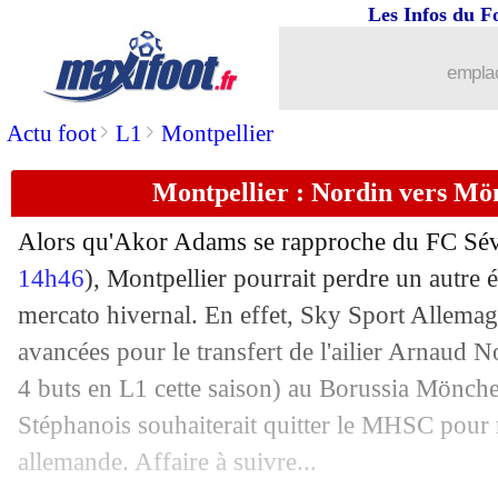
24/01
Rennes
: l'OM s'active pour Gouiri !
Les Infos du F
24/01
Stuttgart
: Rouault n'a pas peur du P
emplac
>
>
Actu foot
L1
Montpellier
24/01
Lens
: une offre pour le Troyen Irié
Montpellier : Nordin vers M
24/01
Milan
: blessé, Emerson Royal ne part
Alors qu'Akor Adams se rapproche du FC Sévi
24/01
OM
: Wahi a signé son contrat à Franc
14h46
), Montpellier pourrait perdre un autre 
mercato hivernal. En effet, Sky Sport Allema
24/01
Belgique
: les premiers mots de Garci
avancées pour le transfert de l'ailier Arnaud
N
24/01
Monaco
: accord de principe avec Di
4 buts en L1 cette saison) au Borussia Mönch
Stéphanois souhaiterait quitter le MHSC pour 
24/01
Fiorentina
: le Paris FC battu pour Ik
allemande. Affaire à suivre...