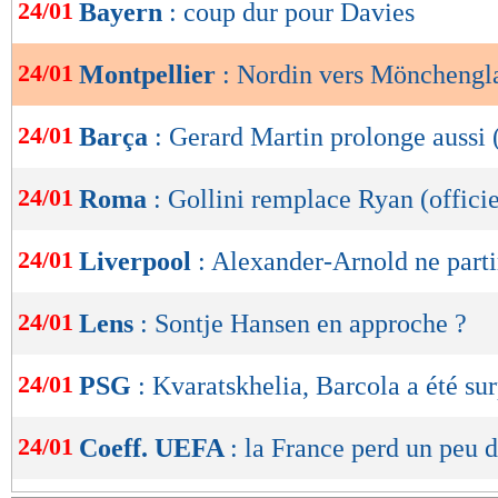
de
24/01
Bayern
: coup dur pour Davies
lecture
24/01
Montpellier
: Nordin vers Mönchengl
OK
24/01
Barça
: Gerard Martin prolonge aussi (
24/01
Roma
: Gollini remplace Ryan (officie
24/01
Liverpool
: Alexander-Arnold ne parti
24/01
Lens
: Sontje Hansen en approche ?
24/01
PSG
: Kvaratskhelia, Barcola a été sur
24/01
Coeff. UEFA
: la France perd un peu 