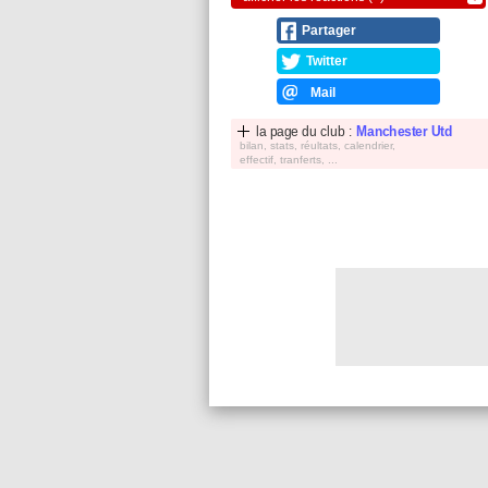
Partager
Twitter
Mail
la page du club :
Manchester Utd
bilan, stats, réultats, calendrier,
effectif, tranferts, ...