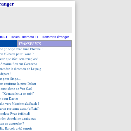
tranger
départ cet hiver pour Sesko
ucide sur sa saison
o ouvert à un retour au Brésil
ctive pour Gouiri !
lt n'a pas peur du PSG
pour le Troyen Irié
merson Royal ne partira pas
de L1
-
Tableau mercato L1
-
Transferts étranger
é son contrat à Francfort !
TRANSFERTS
emiers mots de Garcia
 de principe avec Dina Ebimbe !
aris FC battu pour Ikoné ?
ssure que Wahi sera remplacé
 Amorim flou sur Garnacho
prendre la direction de Leipzig
 départ !
ur pour Singo...
set confirme la piste Delort
éponse sèche de Van Gaal
- "Kvaratskhelia est prêt"
r pour Davies
rdin vers Mönchengladbach ?
rtin prolonge aussi (officiel)
emplace Ryan (officiel)
nder-Arnold ne partira pas
sen en approche ?
ia, Barcola a été surpris