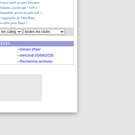
 France perd un peu d'avance
lsmann a prolongé ! (off.)
bamidele arrive en prêt (off.)
e rapproche de West Ham
e offre pour Harit ?
iet pour Fofana
arcia sur le banc ! (off.)
e les Aiglons !
REVES
orti sur blessure
.
soutient Sage
brèves d'hier
es du jeu. 23 janvier 2025
.
mercredi 05/08/2026
es du mer. 22 janvier 2025
.
Recherche archives