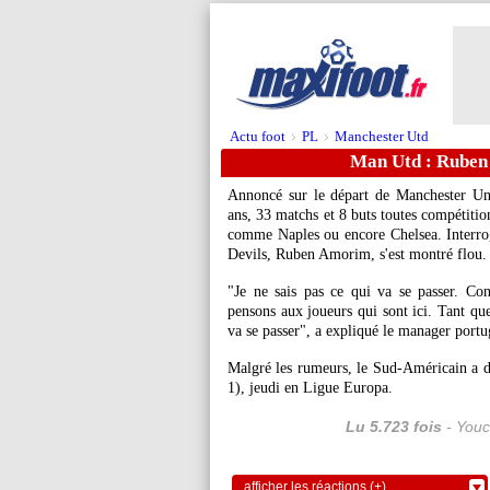
Actu foot
PL
Manchester Utd
>
>
Man Utd : Ruben
Annoncé sur le départ de Manchester Un
ans, 33 matchs et 8 buts toutes compétitio
comme Naples ou encore Chelsea. Interrogé
Devils, Ruben Amorim, s'est montré flou.
"Je ne sais pas ce qui va se passer. Co
pensons aux joueurs qui sont ici. Tant que
va se passer", a expliqué le manager portu
Malgré les rumeurs, le Sud-Américain a dis
1), jeudi en Ligue Europa.
Lu 5.723 fois
- Youc
afficher les réactions (+)