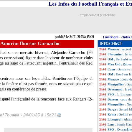
Les Infos du Football Français et E
Leipzig
: pas de 
24/01
Rennes
: Gouiri l
24/01
Arsenal
: Jorginh
24/01
emplacement publicitaire
Rennes
: l'OM s'a
24/01
Stuttgart
: Rouau
24/01
Lens
: une offre 
24/01
Milan
: blessé, E
24/01
publié le
24/01/2025 à 15h21
LiveScore
-
clubs 
OM
: Wahi a sign
24/01
 Amorim flou sur Garnacho
INFOS 24h/24
Belgique
: les pr
24/01
Monaco
: accord
24/01
ited sur ce mercato hivernal, Alejandro
Garnacho
(20
Fiorentina
: le P
24/01
ns cette saison) figure dans le viseur de nombreux clubs
OM
: De Zerbi a
24/01
 au sujet de l'attaquant argentin, l'entraîneur des Red
Man Utd
: Ruben
24/01
Caen
: Gomis va 
24/01
OM
: Koné sur le
24/01
ncentrons-nous sur les matchs. Améliorons l’équipe et
Monaco
: coup d
24/01
 la fenêtre n’est pas fermée, nous ne savons pas ce qui
Montpellier
: Gas
24/01
gais en conférence de presse.
Dortmund
: la r
24/01
PSG
: L. Enrique 
24/01
puté l'intégralité de la rencontre face aux Rangers (2-
Bayern
: coup du
24/01
Montpellier
: No
24/01
Barça
: Gerard Ma
24/01
ef Touaitia - 24/01/25 à 15h21
Roma
: Gollini r
24/01
Liverpool
: Alexa
24/01
Lens
: Sontje Han
24/01
PSG
: Kvaratskhel
24/01