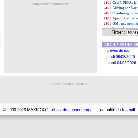
Coeff. UEFA
: la
24/01
emplacement publicitaire
Allemagne
: Nage
24/01
Strasbourg
: Omo
24/01
Ajax
: Brobbey s
24/01
OM
: une premièr
24/01
Lyon
: Sage inqu
24/01
Filtrer :
Belgique
: Rudi G
24/01
Nice
: Riolo allum
24/01
ARCHIVES DES B
Man Utd
: Yoro s
24/01
.
Lyon
: Mourinho 
24/01
brèves du jour
.
Liste des brèv
...
jeudi 06/08/2026
Liste des brèv
...
.
mardi 04/08/2026
emplacement publicitaire
- © 2000-2026 MAXIFOOT -
choix de consentement
- L'actualité du
football
-