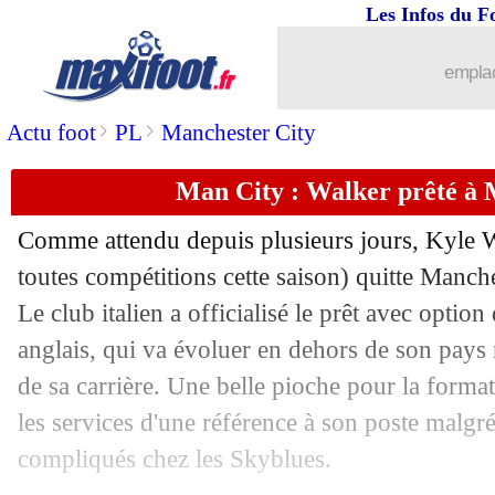
Les Infos du F
emplac
>
>
Actu foot
PL
Manchester City
Man City : Walker prêté à M
Comme attendu depuis plusieurs jours, Kyle
W
toutes compétitions cette saison) quitte Manch
Le club italien a officialisé le prêt avec option 
anglais, qui va évoluer en dehors de son pays 
de sa carrière. Une belle pioche pour la forma
les services d'une référence à son poste malgr
compliqués chez les Skyblues.