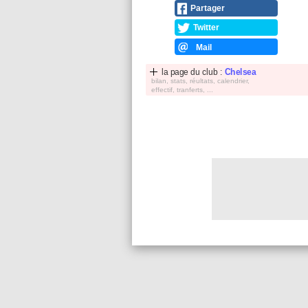
Partager
Twitter
Mail
la page du club :
Chelsea
bilan, stats, réultats, calendrier,
effectif, tranferts, ...