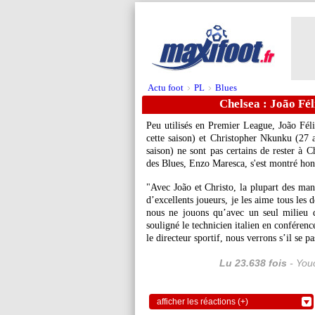
Actu foot
PL
Blues
>
>
Chelsea : João Fé
Peu utilisés en Premier League, João
Fél
cette saison) et Christopher
Nkunku
(27 a
saison) ne sont pas certains de rester à C
des Blues, Enzo Maresca, s'est montré hon
"Avec João et Christo, la plupart des man
d’excellents joueurs, je les aime tous les
nous ne jouons qu’avec un seul milieu de
souligné le technicien italien en conféren
le directeur sportif, nous verrons s’il se p
Lu 23.638 fois
- Youc
afficher les réactions (+)