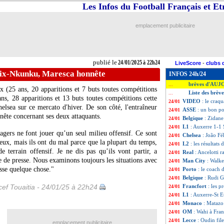
Les Infos du Football Français et E
emplacement publicitaire
publié le
24/01/2025 à 22h24
LiveScore
-
clubs 
lix-Nkunku, Maresca honnête
INFOS 24h/24
brèves d'AUJ
...
ix
(25 ans, 20 apparitions et 7 buts toutes compétitions
Liste des brèv
...
ns, 28 apparitions et 13 buts toutes compétitions cette
VIDEO
: le craq
24/01
helsea sur ce mercato d'hiver. De son côté, l'entraîneur
ASSE
: un bon p
24/01
nête concernant ses deux attaquants.
Belgique
: Zidane
24/01
L1
: Auxerre 1-1 
24/01
agers ne font jouer qu’un seul milieu offensif. Ce sont
Chelsea
: João F
24/01
 deux, mais ils ont du mal parce que la plupart du temps,
L2
: les résultats 
24/01
 terrain offensif. Je ne dis pas qu’ils vont partir, a
Real
: Ancelotti r
24/01
ce de presse. Nous examinons toujours les situations avec
Man City
: Walke
24/01
asse quelque chose."
Porto
: le coach 
24/01
Belgique
: Rudi G
24/01
ef Touaitia - 24/01/25 à 22h24
Francfort
: les 
24/01
L1
: Auxerre-St E
24/01
Monaco
: Matazo 
24/01
OM
: Wahi à Fran
24/01
Lecce
: Oudin fil
24/01
emplacement publicitaire