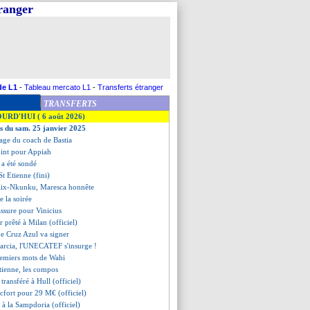
tranger
de L1
-
Tableau mercato L1
-
Transferts étranger
TRANSFERTS
OURD'HUI ( 6 août 2026)
es du sam. 25 janvier 2025
uage du coach de Bastia
oint pour Appiah
 a été sondé
St Etienne (fini)
élix-Nkunku, Maresca honnête
de la soirée
assure pour Vinicius
r prêté à Milan (officiel)
de Cruz Azul va signer
arcia, l'UNECATEF s'insurge !
premiers mots de Wahi
tienne, les compos
transféré à Hull (officiel)
cfort pour 29 M€ (officiel)
e à la Sampdoria (officiel)