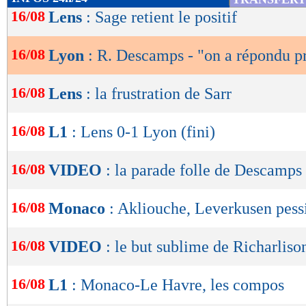
de
16/08
Lens
: Sage retient le positif
lecture
16/08
Lyon
: R. Descamps - "on a répondu p
OK
16/08
Lens
: la frustration de Sarr
16/08
L1
: Lens 0-1 Lyon (fini)
16/08
VIDEO
: la parade folle de Descamps
16/08
Monaco
: Akliouche, Leverkusen pess
16/08
VIDEO
: le but sublime de Richarliso
16/08
L1
: Monaco-Le Havre, les compos