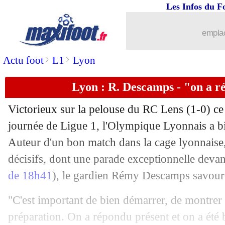
Les Infos du F
16/08
Barça
: Flick n'a pas apprécié
emplac
16/08
TFC
: le héros Sidibé savoure
>
>
Actu foot
L1
Lyon
16/08
Nice
: A. Mendy - "très décevant"
Lyon : R. Descamps - "on a r
16/08
L1
: Nice 0-1 Toulouse (fini)
Victorieux sur la pelouse du RC Lens (1-0) ce 
16/08
Lyon
: Fofana (très) flou sur son aveni
journée de Ligue 1, l'Olympique Lyonnais a b
Auteur d'un bon match dans la cage lyonnaise,
16/08
Paris FC
: Trapp, affaire bouclée !
décisifs, dont une parade exceptionnelle deva
de 18h41
), le gardien Rémy Descamps savoure
16/08
All. (Scpe)
: 2e titre avec le Bayern p
"C'est important de bien démarrer, de montrer
16/08
Lens
: Pogba et Giroud, ça a joué pou
préparation. On a répondu présent et on a été