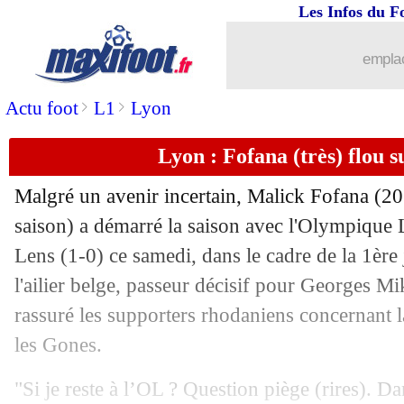
Les Infos du F
emplac
>
>
Actu foot
L1
Lyon
Lyon : Fofana (très) flou s
Malgré un avenir incertain, Malick
Fofana
(20 
saison) a démarré la saison avec l'Olympique 
Lens (1-0) ce samedi, dans le cadre de la 1ère
l'ailier belge, passeur décisif pour Georges M
rassuré les supporters rhodaniens concernant l
les Gones.
"Si je reste à l’OL ? Question piège (rires). Da