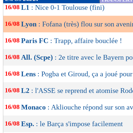
de
16/08
L1
: Nice 0-1 Toulouse (fini)
lecture
16/08
Lyon
: Fofana (très) flou sur son aveni
OK
16/08
Paris FC
: Trapp, affaire bouclée !
16/08
All. (Scpe)
: 2e titre avec le Bayern p
16/08
Lens
: Pogba et Giroud, ça a joué pou
16/08
L2
: l'ASSE se reprend et atomise Rod
16/08
Monaco
: Akliouche répond sur son av
16/08
Esp.
: le Barça s'impose facilement