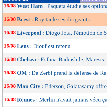
de
16/08
West Ham
: Paqueta étudie ses option
lecture
16/08
Brest
: Roy tacle ses dirigeants
OK
16/08
Liverpool
: Diogo Jota, l'émotion de S
16/08
Lens
: Diouf est retenu
16/08
Chelsea
: Fofana-Badiashile, Maresca 
16/08
OM
: De Zerbi prend la défense de Ra
16/08
Man City
: Ederson, Galatasaray offr
16/08
Rennes
: Merlin n'avait jamais vécu ç