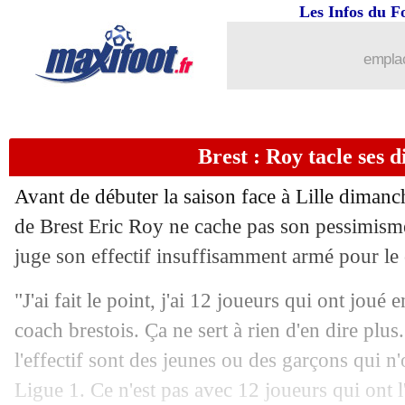
Les Infos du F
16/08
Man Utd
: accord avec la Roma pour
emplac
16/08
Monaco
: Embolo ciblé par Milan et 
16/08
Rennes
: Kalimuendo en route pour l'
Brest : Roy tacle ses d
16/08
L2
: Reims rejoint la tête, Annecy gâc
Avant de débuter la saison face à Lille dimanc
16/08
L1
: Lens-Lyon, les compos
de Brest Eric Roy ne cache pas son pessimisme
juge son effectif insuffisamment armé pour l
16/08
PSG
: Luis Enrique vise le doublé en 
"J'ai fait le point, j'ai 12 joueurs qui ont joué 
16/08
Ang.
: Aston Villa et Newcastle se neu
coach brestois. Ça ne sert à rien d'en dire plus
l'effectif sont des jeunes ou des garçons qui n
16/08
Strasbourg
: Emegha veut gagner la 
Ligue 1. Ce n'est pas avec 12 joueurs qui ont 