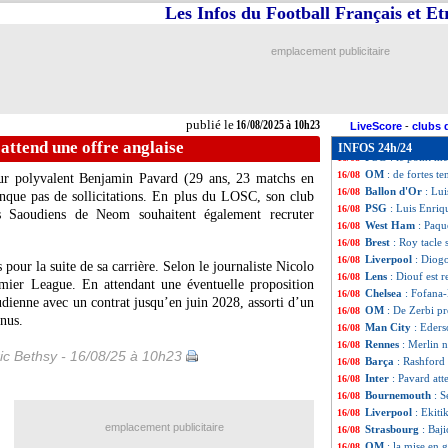
L2
: Reims rejoin
16/08
Les Infos du Football Français et E
L1
: Lens-Lyon, 
16/08
PSG
: Luis Enriq
16/08
emplacement publicitaire
Ang.
: Aston Villa
16/08
Strasbourg
: Eme
16/08
Lens
: Thauvin a 
16/08
Paris FC
: Geubb
16/08
publié le
16/08/2025 à 10h23
Man City
: Notti
16/08
LiveScore
-
clubs 
Lille
: le défi de 
16/08
 attend une offre anglaise
INFOS 24h/24
PSG
: le point m
16/08
OM
: de fortes te
16/08
eur polyvalent
Benjamin Pavard
(29 ans, 23 matchs en
Ballon d'Or
: Lu
16/08
nque pas de sollicitations. En plus du LOSC, son club
PSG
: Luis Enriq
16/08
es Saoudiens de Neom souhaitent également recruter
West Ham
: Paqu
16/08
Brest
: Roy tacle 
16/08
Liverpool
: Diogo
16/08
 pour la suite de sa carrière. Selon le journaliste Nicolo
Lens
: Diouf est r
16/08
emier League. En attendant une éventuelle proposition
Chelsea
: Fofana-
16/08
oudienne avec un contrat jusqu’en juin 2028, assorti d’un
OM
: De Zerbi pr
16/08
onus.
Man City
: Eders
16/08
Rennes
: Merlin n
16/08
ic Bethsy - 16/08/25 à 10h23
Barça
: Rashford 
16/08
Inter
: Pavard att
16/08
Bournemouth
: 
16/08
Liverpool
: Ekiti
16/08
emplacement publicitaire
Strasbourg
: Baji
16/08
OM
: la mise en 
16/08