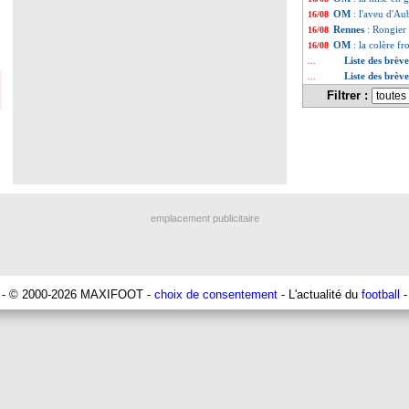
OM
: l'aveu d'Au
16/08
Rennes
: Rongier
16/08
OM
: la colère f
16/08
Liste des brèv
...
Liste des brèv
...
Filtrer :
emplacement publicitaire
- © 2000-2026 MAXIFOOT -
choix de consentement
- L'actualité du
football
-