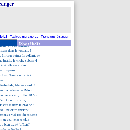
t la tête, Annecy gâche
tranger
les compos
ue vise le doublé en C1
 et Newcastle se neutralisent
gha veut gagner la C4
hâte de retrouver l'OM
els arrive pour 11 M€
ngham s'attaque à Lewis
de L1
-
Tableau mercato L1
-
Transferts étranger
Giroud
TRANSFERTS
ercato de Luis Enrique
nsions dans le vestiaire !
is Enrique refuse la polémique
ue justifie le choix Zabarnyi
eta étudie ses options
ses dirigeants
 Jota, l'émotion de Slot
etenu
Badiashile, Maresca cash !
end la défense de Rabiot
on, Galatasaray offre 10 M€
'avait jamais vécu ça
inscrit et dans le groupe !
end une offre anglaise
Semenyo visé par du racisme
ke en veut encore plus
c a bien signé (officiel)
garde de De Zerbi