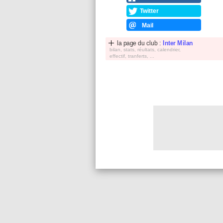
Twitter
Mail
la page du club :
Inter Milan
bilan, stats, réultats, calendrier,
effectif, tranferts, ...