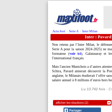
Actu foot
Serie A
Inter Milan
>
>
Inter : Pavard
Non retenu par l’Inter Milan, le défens
Serie A pour la saison 2024-2025) ne ma
formateur (
voir ici
), Galatasaray et l
l'international français.
Mais l'ancien Munichois a d’autres attentes
Schira, Pavard aimerait découvrir la Pr
anglaise, le Milanais étudierait l’offre sa
salaire annuel à 8 millions d’euros hors b
Lu 13.742 fois
- Er
afficher les réactions (2)
Partager