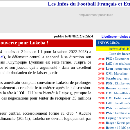
Les Infos du Football Français et E
emplacement publicitaire
publié le
09/08/2023 à 22h54
LiveScore
-
clubs 
 ouverte pour Lukeba !
INFOS 24h/24
brèves d'AUJ
...
4 matchs et 2 buts en L1 pour la saison 2022-2023) a
Liste des brèv
...
ici
), le défenseur central a annoncé à sa direction son
PSG
: Neymar et 
09/08
ais l'Olympique Lyonnais est resté ferme. Jusqu'à ce
LdC
: les résultat
09/08
or et son joueur, qui a argumenté - dans un excellent
Lyon
: porte ouv
09/08
 club rhodanien de le laisser partir.
OM
: Marcelino -
09/08
Strasbourg
: une
09/08
es américain comptait convaincre Lukeba de prolonger
PSG
: Ekitike vo
09/08
inalement accepté de le transférer après leur discussion.
Rennes
: contrat 
09/08
s la tête à l’OL. Il l’aura bientôt à Leipzig, puisque le
OM
: Marseillais 
09/08
e des négociations pour tenter de récupérer 35 millions
OM
: l'arbitre m
09/08
LdC
: Panathinaïk
09/08
PSG
: un intérêt
09/08
nseur central, accessoirement formé au club ? Aucune
PSG
: Dembélé va
09/08
Leipzig
: Bitshiabu
g dimanche (20h45), Lukeba ne devrait logiquement pas
09/08
Barça
: Kessié pa
09/08
Reims
: 17 M€ p
09/08