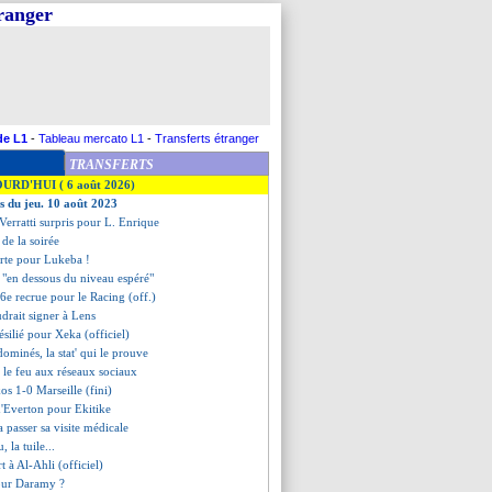
tranger
de L1
-
Tableau mercato L1
-
Transferts étranger
TRANSFERTS
OURD'HUI ( 6 août 2026)
es du jeu. 10 août 2023
Verratti surpris pour L. Enrique
s de la soirée
erte pour Lukeba !
 "en dessous du niveau espéré"
 6e recrue pour le Racing (off.)
udrait signer à Lens
résilié pour Xeka (officiel)
dominés, la stat' qui le prouve
et le feu aux réseaux sociaux
os 1-0 Marseille (fini)
 d'Everton pour Ekitike
 passer sa visite médicale
, la tuile...
rt à Al-Ahli (officiel)
our Daramy ?