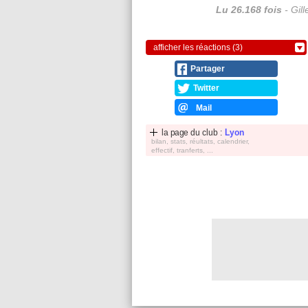
Lu 26.168 fois
- Gil
afficher les réactions (3)
Partager
Twitter
Mail
la page du club :
Lyon
bilan, stats, réultats, calendrier,
effectif, tranferts, ...