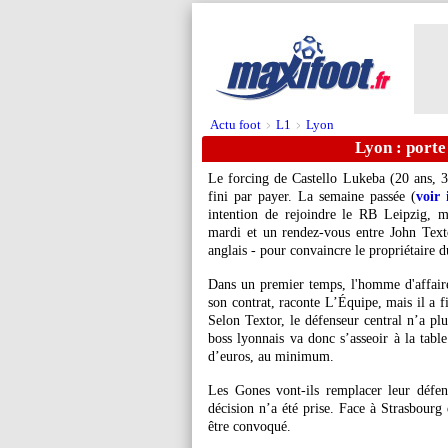
Actu foot
L1
Lyon
>
>
Lyon : porte
Le forcing de Castello
Lukeba
(20 ans, 3
fini par payer. La semaine passée (
voir 
intention de rejoindre le RB Leipzig, m
mardi et un rendez-vous entre John Text
anglais - pour convaincre le propriétaire du
Dans un premier temps, l'homme d'affair
son contrat, raconte L’Équipe, mais il a f
Selon Textor, le défenseur central n’a plu
boss lyonnais va donc s’asseoir à la tabl
d’euros, au minimum.
Les Gones vont-ils remplacer leur défe
décision n’a été prise. Face à Strasbour
être convoqué.