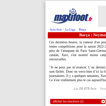
Actu foot
La Liga
Barça
>
>
Barça : Neymar
Ces dernières heures, la rumeur d'un pos
toutes compétitions pour la saison 2022
père de l'attaquant du Paris Saint-Germa
catalan, Xavi, s'est montré moins caté
retrouvailles.
"Je ne peux pas m’avancer. L’an dernier, 
sont fâchés. Donc on verra bien d’ici la f
journalistes. Il y a quelques semaines, Xav
Ce n'est visiblement plus le cas aujourd'hu
Lu 28.079 fois
- Youc
afficher les réactions (2)