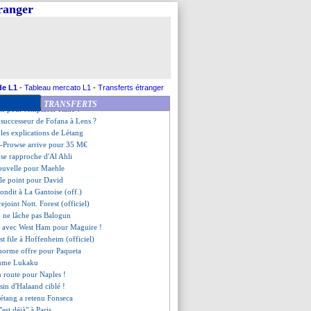
ijk rassure pour le mercato
tranger
bat, au tour de la Juve
fin pour Neymar et Verratti
la pression pour le mercato
: O'Neil remplace Lopetegui (off.)
nsféré en Russie (officiel)
vares a la cote en Bundesliga
r les tablettes du Bayern
de L1
-
Tableau mercato L1
-
Transferts étranger
çu par sa non-venue, mais...
TRANSFERTS
an pour remplacer Kane ?
 successeur de Fofana à Lens ?
les explications de Létang
d-Prowse arrive pour 35 M€
i se rapproche d'Al Ahli
ouvelle pour Maehle
t le point pour David
ondit à La Gantoise (off.)
ejoint Nott. Forest (officiel)
 ne lâche pas Balogun
d avec West Ham pour Maguire !
t file à Hoffenheim (officiel)
énorme offre pour Paqueta
llume Lukaku
n route pour Naples !
usin d'Halaand ciblé !
étang a retenu Fonseca
est déjà" à Paris