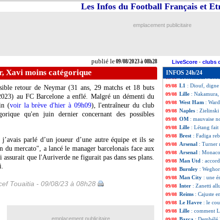
Liverpool
: Van D
09/08
Les Infos du Football Français et E
Fiorentina
: Amra
09/08
PSG
: ça sent la 
09/08
emplacement publicitaire
Barça
: Xavi met 
09/08
Wolverhampton
09/08
Lyon
: Camilo tra
09/08
Arsenal
: Nuno Ta
09/08
publié le
09/08/2023 à 08h28
Chelsea
: Kepa su
09/08
LiveScore
-
clubs 
Nice
: Cahuzac dé
09/08
, Xavi moins catégorique
INFOS 24h/24
Tottenham
: Orb
09/08
L1
: Diouf, digne
09/08
sible retour de
Neymar
(31 ans, 29 matchs et 18 buts
Lille
: Nakamura, 
09/08
-2023) au FC Barcelone a enflé. Malgré un démenti du
West Ham
: War
09/08
in (
voir la brève d'hier à 09h09
), l'entraîneur du club
Naples
: Zielinsk
09/08
gorique qu'en juin dernier concernant des possibles
OM
: mauvaise n
09/08
Lille
: Létang fai
09/08
Brest
: Fadiga reb
09/08
j’avais parlé d’un joueur d’une autre équipe et ils se
Arsenal
: Turner r
09/08
in du mercato", a lancé le manager barcelonais face aux
Arsenal
: Monaco
09/08
i assurait que l'Auriverde ne figurait pas dans ses plans.
Man Utd
: accor
09/08
i.
Burnley
: Weghors
09/08
Man City
: une 
09/08
ef Touaitia - 09/08/23 à 08h28
Inter
: Zanetti a
09/08
Reims
: Cajuste e
09/08
Le Havre
: le co
09/08
Lille
: comment L
09/08
emplacement publicitaire
Barça
: Dembélé "
09/08