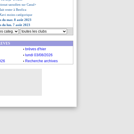
pionat saoudien sur Canal+
ait rester à Benfica
Xavi moins catégorique
es du mar. 8 août 2023
es du lun. 7 août 2023
REVES
.
brèves d'hier
.
lundi 03/08/2026
.
026
Recherche archives