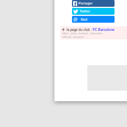
Partager
Twitter
Mail
la page du club :
FC Barcelone
bilan, stats, réultats, calendrier,
effectif, tranferts, ...