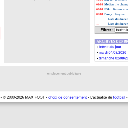
Médias
: le cham
09/08
PSG
: Ramos voul
09/08
Barça
: Neymar, 
09/08
Liste des brèv
...
Liste des brèv
...
Filtrer :
ARCHIVES DES B
.
brèves du jour
.
mardi 04/08/2026
.
dimanche 02/08/2
emplacement publicitaire
- © 2000-2026 MAXIFOOT -
choix de consentement
- L'actualité du
football
-