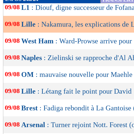
de
09/08
L1
: Diouf, digne successeur de Fofan
lecture
09/08
Lille
: Nakamura, les explications de 
OK
09/08
West Ham
: Ward-Prowse arrive pour
09/08
Naples
: Zielinski se rapproche d'Al A
09/08
OM
: mauvaise nouvelle pour Maehle
09/08
Lille
: Létang fait le point pour David
09/08
Brest
: Fadiga rebondit à La Gantoise (
09/08
Arsenal
: Turner rejoint Nott. Forest (o