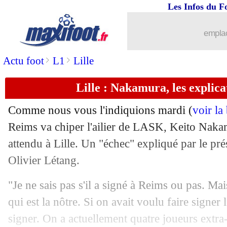
Les Infos du F
09/08
LdC
: Panathinaïkos-Marseille, les c
emplac
09/08
Divers
: Iniesta aux Emirats arabes uni
>
>
Actu foot
L1
Lille
09/08
Reims
: Van Bergen attendu aux Pays
Lille : Nakamura, les explic
09/08
Man Utd
: Pavard ciblé pour remplac
Comme nous vous l'indiquions mardi (
voir la
09/08
Barça
: De Jong sûr des forces de son
Reims va chiper l'ailier de LASK, Keito Nakam
attendu à Lille. Un "échec" expliqué par le pré
09/08
Tottenham
: Rodon va être prêté à Le
Olivier Létang.
09/08
Liverpool
: Van Dijk rassure pour le 
"Je ne sais pas s'il a signé à Reims ou pas. Ma
qui est la nôtre. Si on avait voulu faire signer l
09/08
Fiorentina
: Amrabat, au tour de la Ju
signer. On a actuellement quatre joueurs extr