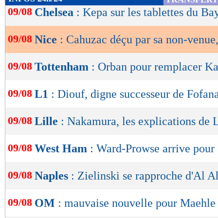
rester au plus haut niveau mais aussi et surto
de
09/08
Chelsea
: Kepa sur les tablettes du Ba
lecture
enfants. Et rien ni personne ne passe avant me
09/08
Nice
: Cahuzac déçu par sa non-venue,
OK
Lu 16.420 fois
- Youcef Touaitia 
09/08
Tottenham
: Orban pour remplacer Ka
09/08
L1
: Diouf, digne successeur de Fofan
09/08
Lille
: Nakamura, les explications de 
09/08
West Ham
: Ward-Prowse arrive pour
09/08
Naples
: Zielinski se rapproche d'Al A
09/08
OM
: mauvaise nouvelle pour Maehle