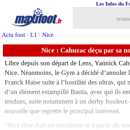
Les Infos du F
09/08
Reims
: 17 M€ pour Daramy ?
emplac
09/08
Strasbourg
: Kandil prêté à Annecy (o
>
>
Actu foot
L1
Nice
09/08
Lens
: une offre de 9 M€ pour l'attaq
Nice : Cahuzac déçu par sa no
09/08
LdC
: Panathinaïkos-Marseille, les c
Libre depuis son départ de Lens, Yannick Cahu
09/08
Divers
: Iniesta aux Emirats arabes uni
Nice. Néanmoins, le Gym a décidé d’annuler l
Franck Haise suite à l’hostilité des ultras, qui 
09/08
Reims
: Van Bergen attendu aux Pays
d’un élément estampillé Bastia, avec qui ils ent
tendues, suite notamment à un derby houleux
09/08
Man Utd
: Pavard ciblé pour remplac
nouvelle que regrette le principal intéressé.
09/08
Barça
: De Jong sûr des forces de son
"Nice cherchait un entraîneur et à partir du mom