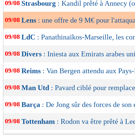
de
09/08
Strasbourg
: Kandil prêté à Annecy (o
lecture
09/08
Lens
: une offre de 9 M€ pour l'attaq
OK
09/08
LdC
: Panathinaïkos-Marseille, les c
09/08
Divers
: Iniesta aux Emirats arabes uni
09/08
Reims
: Van Bergen attendu aux Pays
09/08
Man Utd
: Pavard ciblé pour remplac
09/08
Barça
: De Jong sûr des forces de son
09/08
Tottenham
: Rodon va être prêté à Le