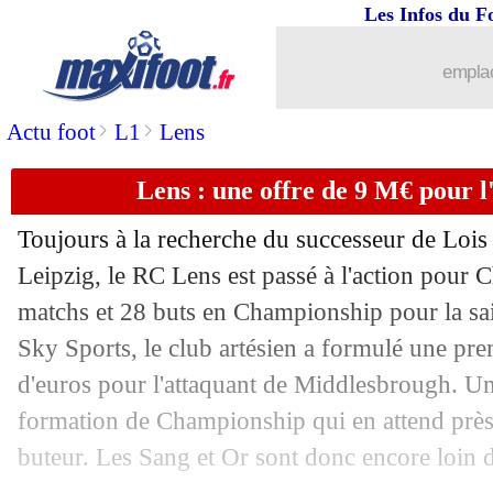
...
Liste des brèves du jeu. 10 août 2023
Les Infos du F
09/08
PSG
: Neymar et Verratti surpris pour
emplac
>
>
Actu foot
L1
Lens
09/08
LdC
: les résultats de la soirée
Lens : une offre de 9 M€ pour 
09/08
Lyon
: porte ouverte pour Lukeba !
Toujours à la recherche du successeur de Lois
09/08
OM
: Marcelino - "en dessous du nive
Leipzig, le RC Lens est passé à l'action pou
matchs et 28 buts en Championship pour la s
09/08
Strasbourg
: une 6e recrue pour le Rac
Sky Sports, le club artésien a formulé une pre
09/08
PSG
: Ekitike voudrait signer à Lens
d'euros pour l'attaquant de Middlesbrough. Un
formation de Championship qui en attend près
09/08
Rennes
: contrat résilié pour Xeka (off
buteur. Les Sang et Or sont donc encore loin 