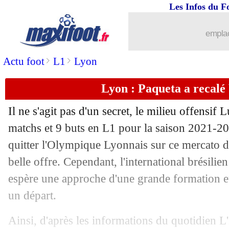
Les Infos du F
04/08
PSG
: Galtier, son bel hommage pour
emplac
04/08
Bayern
: De Ligt et Mané, M. Rumme
>
>
Actu foot
L1
Lyon
04/08
PSG
: le mercato, les attentes de Galti
Lyon : Paqueta a recal
04/08
Barça
: Azpilicueta bloqué par Chelse
Il ne s'agit pas d'un secret, le milieu offensif
04/08
PSG
: Galtier confirme l'arrivée de S
matchs et 9 buts en L1 pour la saison 2021-2
quitter l'Olympique Lyonnais sur ce mercato d
04/08
OM
: Veretout, un transfert sec à 15,5
belle offre. Cependant, l'international brésilie
espère une approche d'une grande formation 
04/08
Barça
: la Juve insiste pour Depay
un départ.
04/08
Lyon
: 20 M€ espérés pour Aouar
Ainsi, d'après les informations du quotidien L'