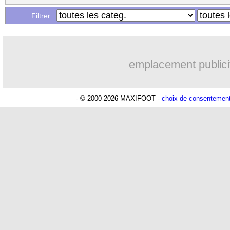
...
Liste des brèves du mer. 3 août 2022
Filtrer :
...
Liste des brèves du mar. 2 août 2022
emplacement publici
- © 2000-2026 MAXIFOOT -
choix de consentemen