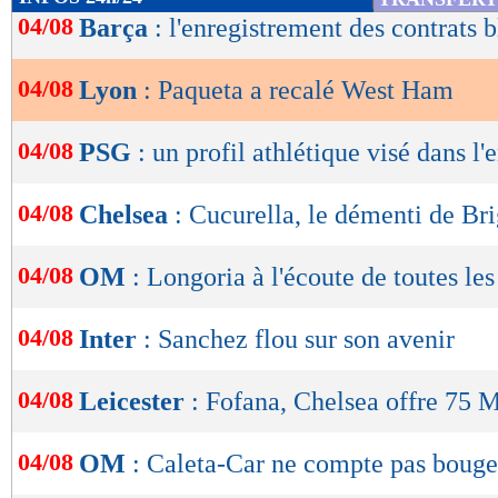
de
04/08
Barça
: l'enregistrement des contrats b
lecture
04/08
Lyon
: Paqueta a recalé West Ham
OK
04/08
PSG
: un profil athlétique visé dans l'
04/08
Chelsea
: Cucurella, le démenti de Br
04/08
OM
: Longoria à l'écoute de toutes les
04/08
Inter
: Sanchez flou sur son avenir
04/08
Leicester
: Fofana, Chelsea offre 75 M
04/08
OM
: Caleta-Car ne compte pas bouge