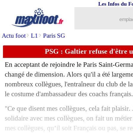
Les Infos du F
emplac
>
>
Actu foot
L1
Paris SG
PSG : Galtier refuse d'être
En acceptant de rejoindre le Paris Saint-Germa
changé de dimension. Alors qu'il a été largem
nombreux collègues, l'entraîneur du club de la
le costume d'ambassadeur des coachs français.
"Ce que disent mes collègues, cela fait plaisir. J
solidaire avec mes collègues, on fait un métier
mes collègues, qu’il soit Français ou pas, se re