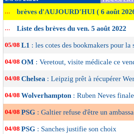
de
...
brèves d'AUJOURD'HUI ( 6 août 202
lecture
OK
...
Liste des brèves du ven. 5 août 2022
05/08
L1
: les cotes des bookmakers pour la 
04/08
OM
: Veretout, visite médicale ce ven
04/08
Chelsea
: Leipzig prêt à récupérer We
04/08
Wolverhampton
: Ruben Neves final
04/08
PSG
: Galtier refuse d'être un ambass
04/08
PSG
: Sanches justifie son choix