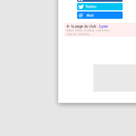
Twitter
Mail
la page du club :
Lyon
bilan, stats, réultats, calendrier,
effectif, tranferts, ...