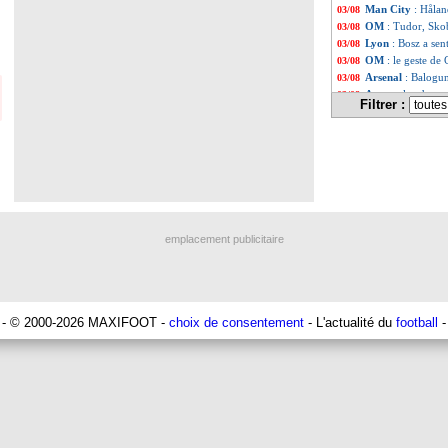
Man City
: Hålan
03/08
OM
: Tudor, Skob
03/08
Lyon
: Bosz a sen
03/08
OM
: le geste de
03/08
Arsenal
: Balogun
03/08
Ang.
: plus de ge
03/08
Filtrer :
OM
: Tavares rê
03/08
Juve
: Mertens a 
03/08
OM
: Dieng, la m
03/08
Real
: le plan d'
03/08
OM
: le point m
03/08
OM
: la polémiqu
03/08
OM
: Tudor et le
03/08
Celta
: Mariano é
03/08
emplacement publicitaire
PSG
: un intérêt
03/08
Man Utd
: l'avis
03/08
Chelsea
: Walker‑
03/08
PSG
: Paredes, s
03/08
OM
: Veretout at
03/08
- © 2000-2026 MAXIFOOT -
choix de consentement
- L'actualité du
football
-
Barça
: le club s
03/08
Lyon
: Lacazette
03/08
Nice
: Viti, c'est f
03/08
Man Utd
: CR7, 
03/08
Bordeaux
: les r
03/08
OM
: Payet a un
03/08
Leicester
: Schme
03/08