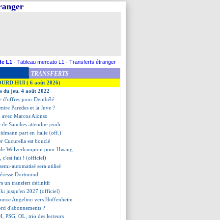
tranger
de L1
-
Tableau mercato L1
-
Transferts étranger
TRANSFERTS
OURD'HUI ( 6 août 2026)
es du jeu. 4 août 2022
ne d'offres pour Dembélé
entre Paredes et la Juve ?
d avec Marcos Alonso
re de Sanches attendue jeudi
eidmann part en Italie (off.)
ier Cucurella est bouclé
e de Wolverhampton pour Hwang
c'est fait ! (officiel)
 semi-automatisé sera utilisé
téresse Dortmund
s un transfert définitif
ki jusqu'en 2027 (officiel)
pousse Angelino vers Hoffenheim
cord d'abonnements ?
, PSG, OL, trio des lecteurs