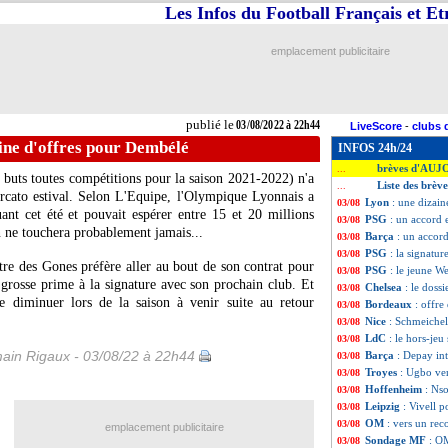
Les Infos du Football Français et E
emplacement publicitaire
publié le
03/08/2022 à 22h44
LiveScore
-
clubs 
ine d'offres pour Dembélé
INFOS 24h/24
brèves d'AUJ
...
buts toutes compétitions pour la saison 2021-2022) n'a
Liste des brèv
...
rcato estival. Selon L'Equipe, l'Olympique Lyonnais a
Lyon
: une dizai
03/08
ant cet été et pouvait espérer entre 15 et 20 millions
PSG
: un accord 
03/08
 ne touchera probablement jamais...
Barça
: un accor
03/08
PSG
: la signatu
03/08
tre des Gones préfère aller au bout de son contrat pour
PSG
: le jeune W
03/08
e grosse prime à la signature avec son prochain club. Et
Chelsea
: le doss
03/08
 diminuer lors de la saison à venir suite au retour
Bordeaux
: offr
03/08
Nice
: Schmeichel, 
03/08
LdC
: le hors-jeu
03/08
ain Rigaux - 03/08/22 à 22h44
Barça
: Depay in
03/08
Troyes
: Ugbo ver
03/08
Hoffenheim
: Nso
03/08
Leipzig
: Vivell 
03/08
OM
: vers un re
03/08
emplacement publicitaire
Sondage MF
: OM
03/08