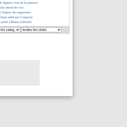
d, Agüero veut de la patience
lar attend de voir
ti l'espoir des supporters
 Clauss salué par Longoria
 prêté à Reims (officiel)
nou à terre au coup d'envoi
ve du Mondial 2022
dit non
ise au point de Longoria
Ancelotti pour Camavinga
ercato de Longoria
e Veretout, Longoria s'agace !
s joueurs, les mots de Longoria
galement ciblé
 pour Bernardo Silva ?
 de Romano sur le dossier CR7
Peters en plan B ?
on prix calme la Juve
tendu cette semaine ?
ans pitié avec Umtiti
 choisi comme capitaine
ait (officiel)
Ten Hag déplore son attitude !
ecrues pas encore enregistrées
 problème avec Tudor
ichel se trouve à Nice