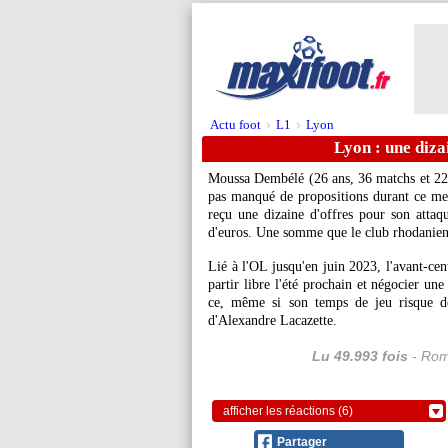
Actu foot
L1
Lyon
>
>
Lyon : une diza
Moussa Dembélé (26 ans, 36 matchs et 22 
pas manqué de propositions durant ce me
reçu une dizaine d'offres pour son attaqu
d'euros. Une somme que le club rhodanien
Lié à l'OL jusqu'en juin 2023, l'avant-cen
partir libre l'été prochain et négocier un
ce, même si son temps de jeu risque de
d'Alexandre Lacazette.
Lu 49.993 fois
- Rom
afficher les réactions (6)
Partager