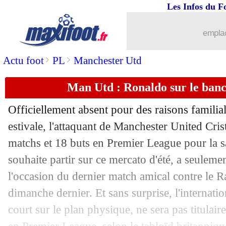
Les Infos du F
03/08
Real
: le plan d'Ancelotti pour Camav
emplac
03/08
OM
: le point mercato de Longoria
>
>
Actu foot
PL
Manchester Utd
03/08
OM
: la polémique Veretout, Longoria
Man Utd : Ronaldo sur le banc
03/08
OM
: Tudor et les joueurs, les mots d
Officiellement absent pour des raisons familial
03/08
Celta
: Mariano également ciblé
estivale, l'attaquant de Manchester United Cri
matchs et 18 buts en Premier League pour la 
03/08
PSG
: un intérêt pour Bernardo Silva 
souhaite partir sur ce mercato d'été, a seuleme
l'occasion du dernier match amical contre le 
03/08
Man Utd
: l'avis de Romano sur le do
dimanche dernier. Et sans surprise, l'internatio
court sur le plan physique, ne sera pas titula
03/08
Chelsea
: Walker‑Peters en plan B ?