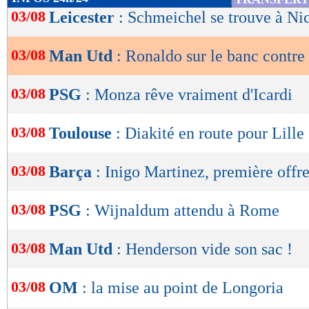
de
03/08
Leicester
: Schmeichel se trouve à Ni
lecture
03/08
Man Utd
: Ronaldo sur le banc contre
OK
03/08
PSG
: Monza rêve vraiment d'Icardi
03/08
Toulouse
: Diakité en route pour Lille
03/08
Barça
: Inigo Martinez, première offr
03/08
PSG
: Wijnaldum attendu à Rome
03/08
Man Utd
: Henderson vide son sac !
03/08
OM
: la mise au point de Longoria