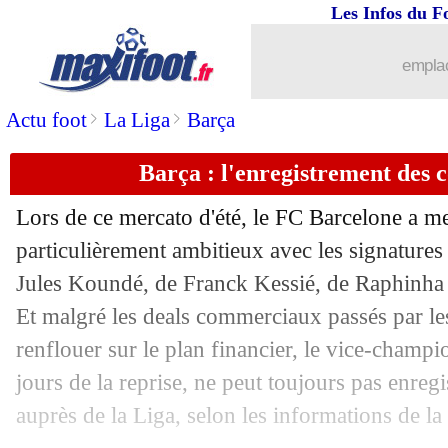
Les Infos du F
04/08
Barça
: Neto va signer à Bournemout
emplac
04/08
PSG
: Galtier, son bel hommage pour
>
>
Actu foot
La Liga
Barça
04/08
Bayern
: De Ligt et Mané, M. Rumme
Barça : l'enregistrement des c
04/08
PSG
: le mercato, les attentes de Galti
Lors de ce mercato d'été, le FC Barcelone a m
04/08
Barça
: Azpilicueta bloqué par Chelse
particulièrement ambitieux avec les signatures
Jules Koundé, de Franck Kessié, de Raphinha
04/08
PSG
: Galtier confirme l'arrivée de S
Et malgré les deals commerciaux passés par le
renflouer sur le plan financier, le vice-champi
04/08
OM
: Veretout, un transfert sec à 15,5
jours de la reprise, ne peut toujours pas enregi
auprès de la Liga, selon les informations de 
04/08
Barça
: la Juve insiste pour Depay