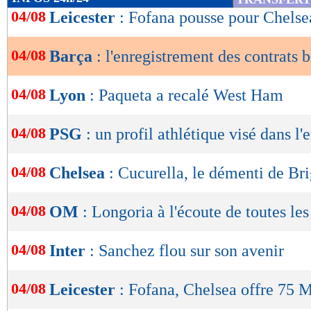
de
04/08
Leicester
: Fofana pousse pour Chelse
lecture
04/08
Barça
: l'enregistrement des contrats b
OK
04/08
Lyon
: Paqueta a recalé West Ham
04/08
PSG
: un profil athlétique visé dans l'
04/08
Chelsea
: Cucurella, le démenti de Br
04/08
OM
: Longoria à l'écoute de toutes les
04/08
Inter
: Sanchez flou sur son avenir
04/08
Leicester
: Fofana, Chelsea offre 75 M