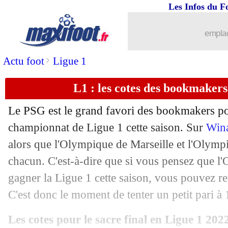
Les Infos du F
emplac
>
Actu foot
Ligue 1
L1 : les cotes des bookmakers 
Le PSG est le grand favori des bookmakers po
championnat de Ligue 1 cette saison. Sur
Win
alors que l'Olympique de Marseille et l'Olymp
chacun. C'est-à-dire que si vous pensez que l
gagner la Ligue 1 cette saison, vous pouvez re
C'est donc le moment de tenter un petit pari à
Les cotes pour le sacre final en Ligue 1 202