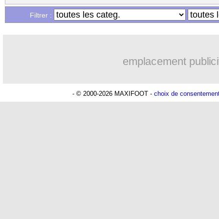
...
Liste des brèves du mar. 29 août 2023
Filtrer :
...
Liste des brèves du lun. 28 août 2023
emplacement publici
- © 2000-2026 MAXIFOOT -
choix de consentemen