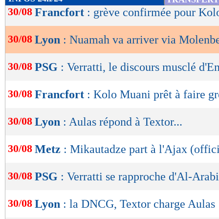
de
30/08
Francfort
: grève confirmée pour Kol
lecture
30/08
Lyon
: Nuamah va arriver via Molenb
OK
30/08
PSG
: Verratti, le discours musclé d'E
30/08
Francfort
: Kolo Muani prêt à faire g
30/08
Lyon
: Aulas répond à Textor...
30/08
Metz
: Mikautadze part à l'Ajax (offici
30/08
PSG
: Verratti se rapproche d'Al-Arabi
30/08
Lyon
: la DNCG, Textor charge Aulas 