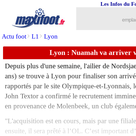
Les Infos du F
30/08
Man Utd
: Lorient tente le coup van 
emplac
30/08
Rennes
: Theate, Leipzig dit stop
>
>
Actu foot
L1
Lyon
30/08
Braga
: une offre de l'OM pour Al-Mus
Lyon : Nuamah va arriver 
30/08
Tottenham
: Ndombélé, le Genoa a un
Depuis plus d'une semaine, l'ailier de Nordsj
30/08
Francfort
: Kolo Muani se trouve à Pa
ans) se trouve à Lyon pour finaliser son arriv
rapportés par le site Olympique-et-Lyonnais, l
30/08
OM
: Lorient, Touré toujours réticent..
John Textor a confirmé le recrutement immine
en provenance de Molenbeek, un club égalemen
30/08
Man Utd
: mauvaise nouvelle pour Va
"L'acquisition est en cours, mais par une filial
30/08
Lyon
: Amin Sarr vers un prêt en L1 ?
ensuite, il sera prêté à l’OL. C’est important 