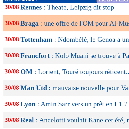
de
30/08
Rennes
: Theate, Leipzig dit stop
lecture
30/08
Braga
: une offre de l'OM pour Al-Mus
OK
30/08
Tottenham
: Ndombélé, le Genoa a un
30/08
Francfort
: Kolo Muani se trouve à Pa
30/08
OM
: Lorient, Touré toujours réticent..
30/08
Man Utd
: mauvaise nouvelle pour Va
30/08
Lyon
: Amin Sarr vers un prêt en L1 ?
30/08
Real
: Ancelotti voulait Kane cet été, 