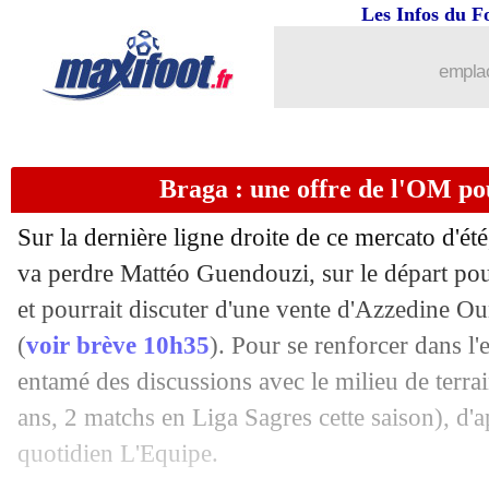
Les Infos du F
30/08
Man City
: Chelsea recalé pour Palmer
emplac
30/08
Milan
: Lyon insiste pour Krunic
30/08
Lyon
: Amin Sarr va être prêté à Wolf
Braga : une offre de l'OM po
30/08
Tottenham
: Dier proposé au Bayern
Sur la dernière ligne droite de ce mercato d'ét
30/08
Lorient
: le gardien Schmidt en appro
va perdre Mattéo Guendouzi, sur le départ po
et pourrait discuter d'une vente d'Azzedine Ou
30/08
Wolverhampton
: Nunes en route pour
(
voir brève 10h35
). Pour se renforcer dans l'
entamé des discussions avec le milieu de terr
30/08
Milan
: Saelemaekers prêté à Bologne 
ans, 2 matchs en Liga Sagres cette saison), d'
quotidien L'Equipe.
30/08
Barça
: Lenglet se rapproche d'Aston 